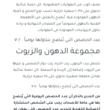
نصف كوب من البقوليات المطبوخة. كل حصة غذائية
تحتوي على
٣٥-١٠٠
سعرة حرارية
حسب نوع المنتج و كمية
الدهون الموجودة فيه. يُنصح بالتقليل من الأطعمة
الغنية بالدهون خصوصاً من المصادر الحيوانية و زيادة
تناول البروتينات الموجودة في البقوليات.
عدد الحصص التي يُنصح ب
تناولها يومياً
: ٢-٧
مجموعة الدهون والزيوت
تشمل زيت الزيتون، زيت الذرة، زيت دوار الشمس و غيرها
من الزيوت إضافة إلى الزبدة و السمنة. كل حصة غذائية
تعادل ملعقة صغيرة تحتوي على
٤٥
سعرة حرارية.
عدد الحصص التي يُنصح ب
تناولها يومياً
: ٥-٧
من الجدير بالذكر أن عدد الحصص اليومية التي يُنصح
بها هي عامة للأصحاء، يجب على الشخص استشارة
أخصائية التغذية لتحديد عدد الحصص التي يمكن له