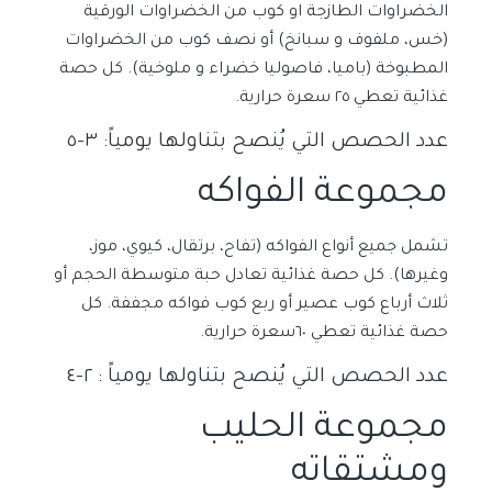
الخضراوات الطازجة او كوب من الخضراوات الورقية
(خس، ملفوف و سبانخ) أو نصف كوب من الخضراوات
المطبوخة (باميا، فاصوليا خضراء و ملوخية).
كل حصة
غذائية تعطي
٢٥
سعرة حرارية
.
عدد الحصص التي يُنصح
بتناولها يومياً
: ٣-٥
مجموعة الفواكه
تشمل جميع أنواع الفواكه (تفاح، برتقال، كيوي، موز،
وغيرها). كل حصة غذائية تعادل حبة متوسطة الحجم أو
ثلاث أرباع كوب عصير أو ربع كوب فواكه مجففة. كل
حصة غذائية تعطي
٦٠
سعرة حرارية.
عدد الحصص التي يُنصح بتناولها يومياً : ٢-٤
مجموعة الحليب
ومشتقاته