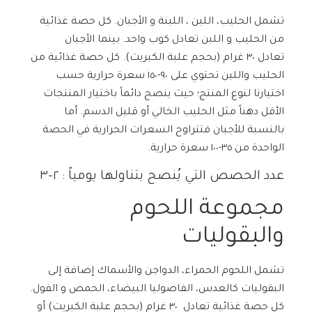
تشمل الحليب، اللبن ، اللبنة و الأجبان. كل حصة غذائية
من الحليب و اللبن تعادل كوب واحد. بينما الأجبان
تعادل
٣٠
غرام (بحجم علبة الكبريت). كل حصة غذائية من
الحليب واللبن تحتوي على
٩٠-١٥٠
سعرة حرارية حسب
اختيارنا لنوع المنتج؛ حيث ينصح دائماً باختيار المنتجات
الأقل دهناً مثل الحليب الخالي أو قليل الدسم. أما
بالنسبة للأجبان فتتراوح السعرات الحرارية في الحصة
الواحدة من
٣٥-١٠٠ سعرة حرارية.
عدد الحصص التي يُنصح بتناولها يومياً : ٢-٣
مجموعة اللحوم
والبقوليات
تشمل اللحوم الحمراء، الدواجن والأسماك إضافة إلى
البقوليات كالعدس، الفاصوليا البيضاء، الحمص و الفول.
كل حصة غذائية تعادل
٣٠
غرام (بحجم علبة الكبريت) أو