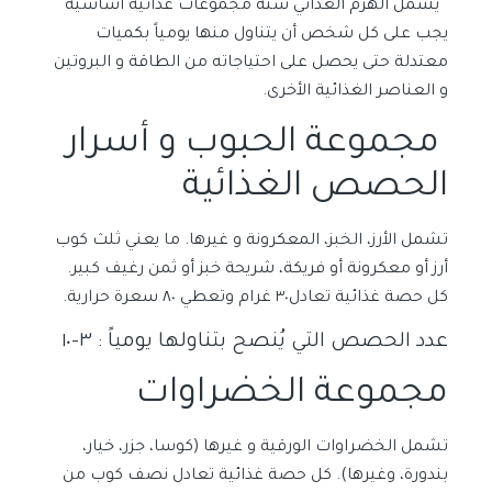
يشمل الهرم الغذائي ستة مجموعات غذائية أساسية
يجب على كل شخص أن يتناول منها يومياً
بكميات
معتدلة
حتى يحصل على احتياجاته من الطاقة و البروتين
و العناصر الغذائية الأخرى.
مجموعة الحبوب و أسرار
الحصص الغذائية
تشمل الأرز، الخبز، المعكرونة و غيرها.
ما يعني ثلث كوب
أرز أو معكرونة أو فريكة، شريحة خبز أو ثمن رغيف كبير.
كل حصة غذائية تعادل
٣٠
غرام وتعطي
٨٠
سعرة حرارية.
عدد الحصص التي يُنصح ب
تناولها يومياً
: ٣-١٠
مجموعة الخضراوات
تشمل الخضراوات الورقية و غيرها (كوسا، جزر، خيار،
بندورة، وغيرها). كل حصة غذائية تعادل نصف كوب من