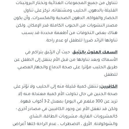
تتناول من جميع المجموعات الغذائية وتختار البروتينات
القليلة بالدهون، الحليب ومشتقاته، تركز على تناول
الخضار والفواكه، الدهون الصحية والمكسرات، وأن يكون
مصدر النشويات من الحبوب الكاملة قدر الإمكان. ولكن
هناك بعض التخوفات من أطعمة محددة قد يسبب
تناولها الزائد ضررا للطفل او عدم راحة.
السمك الملوث بالزئبق
: حيث أن الزئبق يتراكم في
الأسماك وبعد تناولها من قبل الأم ينتقل إلى الطفل عن
طريق الحليب مؤثرا على صحة الدماغ والجهاز العصبي
للطفل.
الكافيين:
تنتقل كمية قليلة منه إلى الحليب ولا تؤثر على
صحة الجنين في حال تناولت الأم كمية معتدلة منه (لا
تزيد عن 300 ملغم في اليوم) بمعدل 2-3 أكواب قهوة.
ولكن قد تغفل الأم عن وجود الكافيين في مصادر أخرى ؛
كالمشروبات الغازية، مشروبات الطاقة، الشاي
والشوكولاتة. الأرق ، الاضطراب ، عدم الراحة كلها أعراض