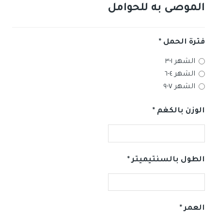
الموصى به للحوامل
فترة الحمل
*
الشهر ١-٣
الشهر ٤-٦
الشهر ٧-٩
الوزن بالكغم
*
الطول بالسنتيميتر
*
العمر
*