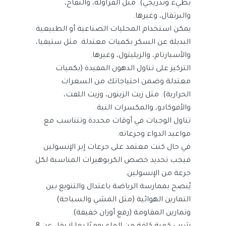
بطيء وتدريجي). مثل الفراولة، والتفاح،
والبرتقال، وغيرها.
يمكن استخدام المحليات الصناعية أو الطبيعية
البديلة عن السكر بكميات معتدلة. مثل ستيفيا،
والأسبارتام، والزيليتول، وغيرها.
التركيز على تناول الدهون المفيدة (بكميات
معتدلة وضمن احتياجاتك من السعرات
الحرارية). مثل زيت الزيتون، وزيت اللفت،
والأفوكادو، والمكسرات النية.
تناول الوجبات في أوقات محددة وتتناسب مع
مواعيد الدواء وجرعاته.
في حال كنت معتمد على جرعات إبر الإنسولين
فيجب تحديد حصص الكربوهيرات المناسبة لكل
جرعة من الإنسولين.
يُنصح بممارسة الرياضة باعتدال والتنويع بين
التمارين الهوائية (مثل المشي والسباحة)
وتمارين المقاومة (رفع أوزان خفيفة).