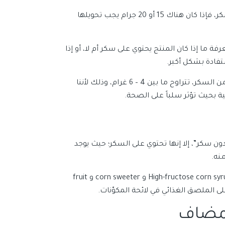
أما السكر المضاف فإن ذلك يعني أن المصنع قام بإضافة كمية من السكر، فإذا كان هناك 15 أو 20 جرام يجب تحويلها
 ما إذا كان المنتج يحتوي على سكر أم لا، أو إذا
فادة بشكل أكبر.
ويجب الأخذ بعين الاعتبار أن من الطبيعي أن تحتوي المنتجات على كمية من السكر، تتراوح ما بين 4 – 6 غرام، وذلك لأننا
ة بحيث تؤثر سلباً على الصحة.
دون سكر”، إلا إنها تحتوي على السكر؛ حيث يوجد
نه.
ومن هذه المسمّيات: سكروز وجلوكوز وفركتوز وجلاكتوز وcorn syrup و High-fructose corn syrup و corn sweeter و fruit
مضاف