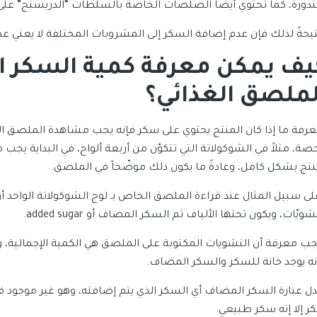
بندورة، كما تحتوي أيضاً الصلصات الخاصة بالسلطات “الدريسنج” عل
تيحةً لذلك فإن عدم إضافة السكر إلى المشروبات المختلفة لا يعني 
يف يمكن معرفة كمية السكر 
لملصق الغذائي؟
عرفة ما إذا كان المنتج يحتوي على سكر فإنه يجب مشاهدة الملصق الغذ
صة، مثلاً في الشوكولاتة التي تتكوّن من أربعة ألواح، في البداية يجب م
نتج بشكل كامل، وعادةً ما يكون ذلك موضّحاً في الملصق.
لى سبيل المثال عند قراءة الملصق الخاص بـ لوح الشوكولاتة الواحد أو
شويّات، ويكون تحتها الألياف ثم السكر المضاف أو added sugar.
جب معرفة أن النشويات المكتوبة على الملصق هي الكمية الإجمالية، 
نه يوجد خانة للسكر والسكر المضاف.
دل عبارة السكر المضاف أي السكر الذي يتم إضافته، وهو غير موجود في
ر إلا إنه سكر طبيعي.