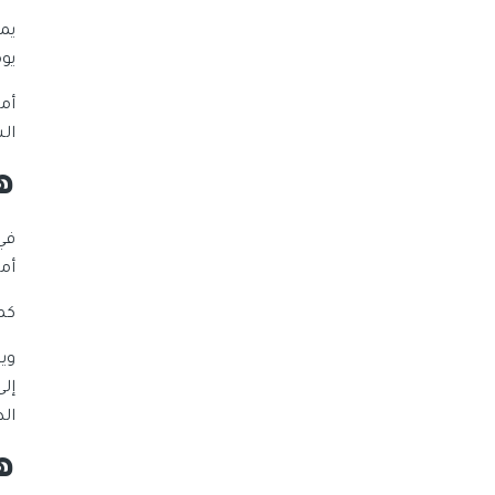
يوميّ
ال
ه
في
أم
كم
وي
إل
الد
ه