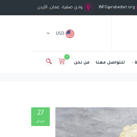
INFO@rubadiet.org
وادي صقرة، عمان، الأردن
USD
0
للتواصل معنا
من نحن
27
فبراير