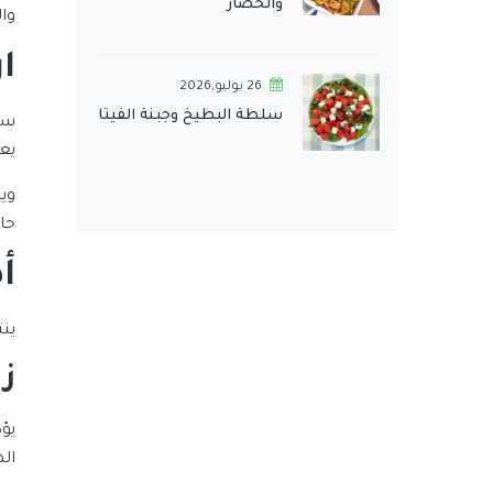
والخضار
وا
ا
26 يوليو,2026
سلطة البطيخ وجبنة الفيتا
يع
وي
حا
أ
ين
زي
يؤد
ال