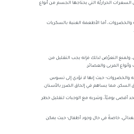
سعرات الحراريّة التي يحتاجها الجسم من أنواع
ه والخضروات، أما الأطعمة الغنية بالسكريات
، ولمنع التعرّض لذلك فإنه يجب التقليل من
وأنواع المربى والعصائر.
 والخضروات؛ حيث إنها لا تؤدي إلى تسوس
اق السكر، مما يساهم في إلحاق الضرر بالأسنان.
نه يفضّل التقليل من كمية عصير الفواكه إلى 150 ملل، كحد أقصى يوميّاً، وشربه مع الوجبات لتقليل خطر
غذائي، خاصةً في حال وجود أطفال؛ حيث يمكن