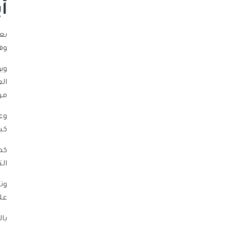
أ
بع
وهي
وي
ال
من
وع
كب
كم
ال
وت
عل
با