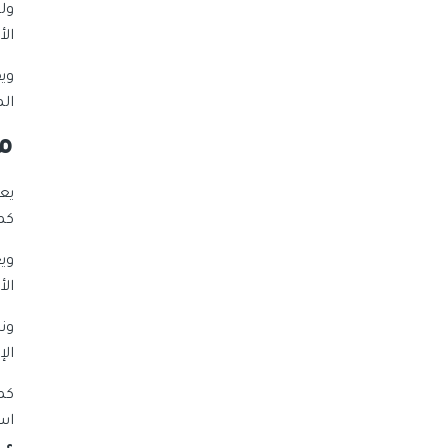
ول
ال
وي
ال
م
يع
كم
وي
ال
ال
كم
اس