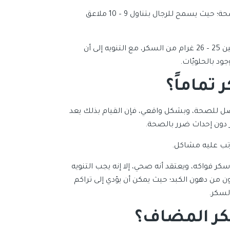
يمكن تناول كمية بسيطة من السكر، بحيث لا تؤثر بشكل سلبي على الصحة؛ حيث يسمح للرجال بتناول 9 – 10 ملاعق
أما النساء فإنه يجب عدم تجاوز 6 ملاعق من السكر يوميّاً، أي ما يتراوح بين 25 – 26 غرام من السكر، مع التنويه إلى أن
د بالحلويّات.
تماماً؟
ل للصحة، وبشكل واقعي، فإن القيام بذلك يعد
ر دون إحداث ضرر بالصحة.
تب عليه مشاكل.
كر فواكه، ويعتقد أنه صحي، إلا إنه يجب التنويه
ون من دهون الكبد؛ حيث يمكن أن يؤدي إلى تراكم
السكر.
كر المضاف؟