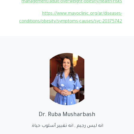
management/adult-overweight-obesity/health-risks
https://www.mayoclinic.org/ar/diseases-
conditions/obesity/symptoms-causes/syc-20375742
Dr. Ruba Musharbash
انه ليس رجيم , انه تغيير أسلوب حياة.