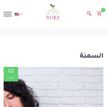
0
السمنة
02
فبراير