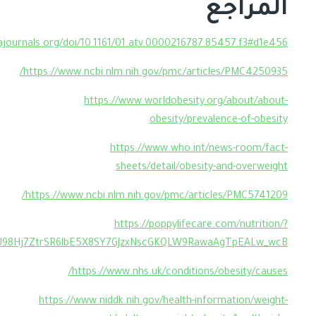
المراجع
journals.org/doi/10.1161/01.atv.0000216787.85457.f3#d1e456
https://www.ncbi.nlm.nih.gov/pmc/articles/PMC4250935/
https://www.worldobesity.org/about/about-
obesity/prevalence-of-obesity
https://www.who.int/news-room/fact-
sheets/detail/obesity-and-overweight
https://www.ncbi.nlm.nih.gov/pmc/articles/PMC5741209/
https://poppylifecare.com/nutrition/?
R5U98Hj7ZtrSR6lbE5X8SY7GJzxNscGKQLW9RawaAgTpEALw_wcB
https://www.nhs.uk/conditions/obesity/causes/
https://www.niddk.nih.gov/health-information/weight-