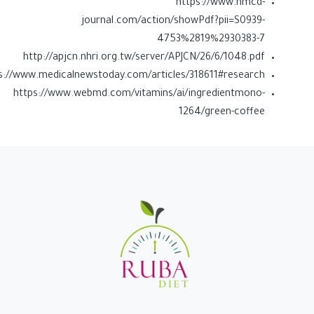
https://www.nmcd-
journal.com/action/showPdf?pii=S0939-
4753%2819%2930383-7
http://apjcn.nhri.org.tw/server/APJCN/26/6/1048.pdf
s://www.medicalnewstoday.com/articles/318611#research
https://www.webmd.com/vitamins/ai/ingredientmono-
1264/green-coffee