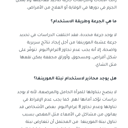
زالت الأبحاث والدراسات جارية لتأكيد فعاليتها ولا يمكن
الجزم في دورها في الوقاية أو العلاج من الأمراض.
ما هي الجرعة وطريقة الاستخدام؟
لا يوجد جرعة محددة، فقد اختلفت الدراسات في تحديد
جرعة عشبة المورينغا من أجل إيجاد نتائج سريرية
واضحة، إلا أنه يجب عدم تجاوز 8غرام\اليوم. تتوفّر على
شكل أقراص، ومسحوق، وأوراق مجففة يمكن نقعها
مثل الشاي.
هل يوجد محاذير لاستخدام نبتة المورينغا؟
لا ينصح بتناولها للمرأة الحامل والمرضعة، لأنه لا يوجد
دراسات تؤكد أمانها لهم. كما يجب عدم الإفراط في
تناولها وعدم تجاوز 8 غرام\اليوم. بعض الأشخاص قد
يعانون من مشاكل في الأمعاء مثل المغص بسبب
تناول نبتة المورينغا. من المحتمل أن تتعارض نبتة