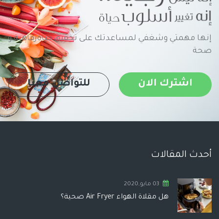
إنها مهمتي وشغفي لمساعدتك على تحقيق حياةرفاهية و
صحة
اشترك الان
للتواصل معنا
أحدث المقالات
03 مايو,2020
هل مقلاة الهواء Air Fryer صحية؟