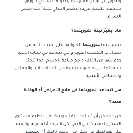
ويتكوّن من أوراق المورينجا و بذوره. كما يُباع كأوراق
مجففة، طعمه قريب لطعم الشاي لكنه أخف بعض
الشيء.
ماذا يميّز نبتة المورينجا؟
تتميّز نبتة
المورينجا
باحتوائها على نسب عالية من
مضادات الأكسدة القوية والتي تساعد في حماية الخلايا
ووقايتها من التلف ورفع مناعة الجسم. كما تتميّز
باحتوائها على مجموعة كبيرة من الفيتامينات، والمعادن،
والأحماض الأمينية.
هل تساعد المورينغا في علاج الأمراض أو الوقاية
منها؟
من الممكن أن تساعد نبتة المورينغا في تنظيم مستوى
السكروالدهنيات في الدم، لكن لا توجد أدلة قوية وكافية
على فعاليتها في ذلك. من الجدير بالذكر أن معظم