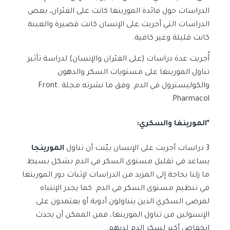
الدراسات حول فائدة المورينغا كانت على الفئران، بعض
الدراسات التي أجريت على الإنسان كانت قصيرة والعينة
كانت قليلة وغير كافية.
أُجريت عدة دراسات (على الفئران والإنسان) لدراسة تأثير
تناول المورينغا على مستويات السكر والدهون
والكوليسترول في الدم. وفق ما نشرته مجلة Front.
Pharmacol.
*المورينغا والسكري:
3 دراسات أجريت على الإنسان بيّنت أن تناول
المورينجا
يساعد في تقليل مستوى السكر في الدم بشكل بسيط.
ما زلنا بحاجة إلى المزيد من الدراسات لإثبات دور المورينغا
في تنظيم مستوى السكر في الدم. كما يجدر الإنتباه
لمرضى السكري الذين يتناولون أدوية أو يعتمدون على
الإنسولين من تناول المورينغا، فمن الممكن أن يحدث
انخفاض أكبر لسكر الدم لديهم.