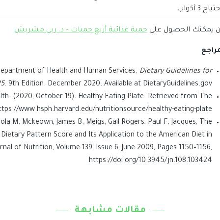
ياج 3 أكواب
آن يمكنك الحصول على
حمية غذائية أربع حميات – د. ربى مشربش
مراجع
 Department of Health and Human Services.
Dietary Guidelines for
25
. 9th Edition. December 2020. Available at DietaryGuidelines.gov.
lth. (2020, October 19). Healthy Eating Plate. Retrieved from The
ttps://www.hsph.harvard.edu/nutritionsource/healthy-eating-plate/
ola M. Mckeown, James B. Meigs, Gail Rogers, Paul F. Jacques, The
ietary Pattern Score and Its Application to the American Diet in
al of Nutrition, Volume 139, Issue 6, June 2009, Pages 1150–1156,
https://doi.org/10.3945/jn.108.103424
مقالات مشابهة