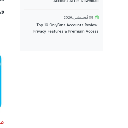
ال
Account After Download
وي
08 أغسطس,2026
Top 10 OnlyFans Accounts Review:
Privacy, Features & Premium Access
من