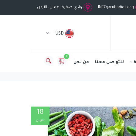
INFO@rubadiet.org
وادي صقرة، عمان، الأردن
USD
0
للتواصل معنا
من نحن
18
مارس