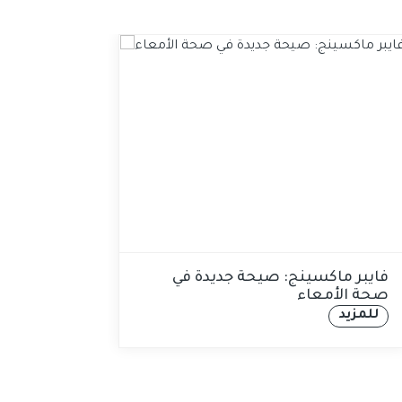
فايبر ماكسينج: صيحة جديدة في
التغ
صحة الأمعاء
طعا
للمزيد
للم