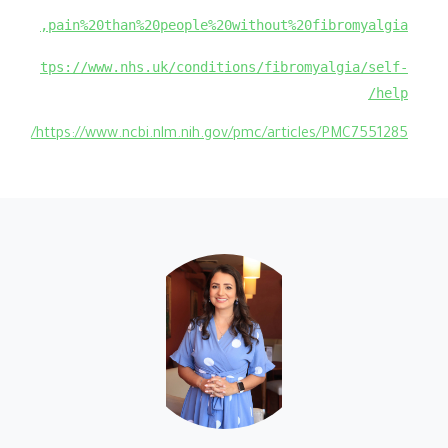
ia%3F,pain%20than%20people%20without%20fibromyalgia
https://www.nhs.uk/conditions/fibromyalgia/self-
help/
https://www.ncbi.nlm.nih.gov/pmc/articles/PMC7551285/