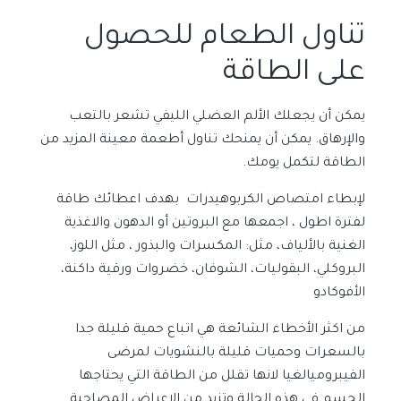
تناول الطعام للحصول
على الطاقة
يمكن أن يجعلك الألم العضلي الليفي تشعر بالتعب
والإرهاق. يمكن أن يمنحك تناول أطعمة معينة المزيد من
الطاقة لتكمل يومك.
لإبطاء امتصاص الكربوهيدرات بهدف اعطائك طاقة
لفترة اطول ، اجمعها مع البروتين أو الدهون والاغذية
الغنية بالألياف، مثل: المكسرات والبذور ، مثل اللوز،
البروكلي، البقوليات، الشوفان، خضروات ورقية داكنة،
الأفوكادو
من اكثر الأخطاء الشائعة هي اتباع حمية قليلة جدا
بالسعرات وحميات قليلة بالنشويات لمرضى
الفيبروميالغيا لانها تقلل من الطاقة التي يحتاجها
الجسم في هذه الحالة وتزيد من الاعراض المصاحبة