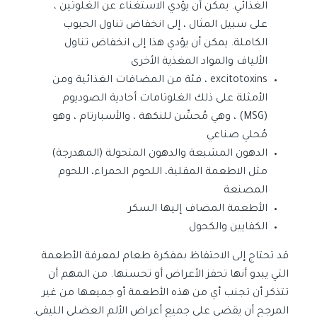
الغذائي. يمكن أن يؤدي الاستغناء عن الغلوتين ،
على سبيل المثال ، إلى انخفاض تناول الحبوب
الكاملة. يمكن أن يؤدي هذا إلى انخفاض تناول
الألياف والمواد المغذية الأخرى
excitotoxins ، فئة من المضافات الغذائية ومن
الأمثلة على ذلك الغلوتامات أحادية الصوديوم
(MSG) ، وهي مُحسِّن للنكهة ، والأسبارتام ، وهو
مُحلي صناعي
الدهون المشبعة والدهون المتحولة (المهدرجة)
مثل الاطعمة المقلية، اللحوم الحمراء، اللحوم
المصنعة
الأطعمة المضاف إليها السكر
الكفايين والكحول
قد تحتاج إلى الاحتفاظ بمفكرة طعام لمعرفة الأطعمة
التي يبدو أنها تحفز الأعراض أو تحسنها. من المهم أن
تتذكر أن تجنب أي من هذه الأطعمة أو جميعها من غير
المرجح أن يقضي على جميع أعراض الألم العضلي الليفي.