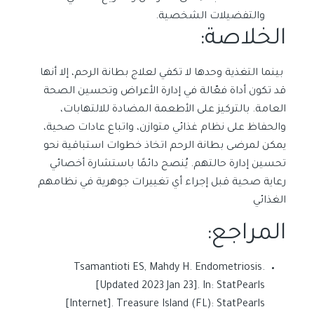
والتفضيلات الشخصية.
الخلاصة:
بينما التغذية وحدها لا تكفي لعلاج بطانة الرحم، إلا أنها
قد تكون أداة فعّالة في إدارة الأعراض وتحسين الصحة
العامة. بالتركيز على الأطعمة المضادة للالتهابات،
والحفاظ على نظام غذائي متوازن، واتباع عادات صحية،
يمكن لمرضى بطانة الرحم اتخاذ خطوات استباقية نحو
تحسين إدارة حالتهم. يُنصح دائمًا باستشارة أخصائي
رعاية صحية قبل إجراء أي تغييرات جوهرية في نظامهم
الغذائي
المراجع:
Tsamantioti ES, Mahdy H. Endometriosis.
[Updated 2023 Jan 23]. In: StatPearls
[Internet]. Treasure Island (FL): StatPearls