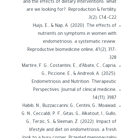
and the effects of dietary interventions: what
are we looking for?. Reproduction & fertility,
3(2), C14–C22.
Huijs, E., & Nap, A. (2020). The effects of
nutrients on symptoms in women with
endometriosis: a systematic review.
Reproductive biomedicine online, 41(2), 317–
328.
Martire, F. G., Costantini, E., d’Abate, C., Capria,
G., Piccione, E., & Andreoli, A. (2025).
Endometriosis and Nutrition: Therapeutic
Perspectives. Journal of clinical medicine,
14(11), 3987.
Habib, N., Buzzaccarini, G., Centini, G., Moawad,
G. N., Ceccaldi, P. F., Gitas, G., Alkatout, I., Gullo,
G., Terzic, S., & Sleiman, Z. (2022). Impact of
lifestyle and diet on endometriosis: a fresh