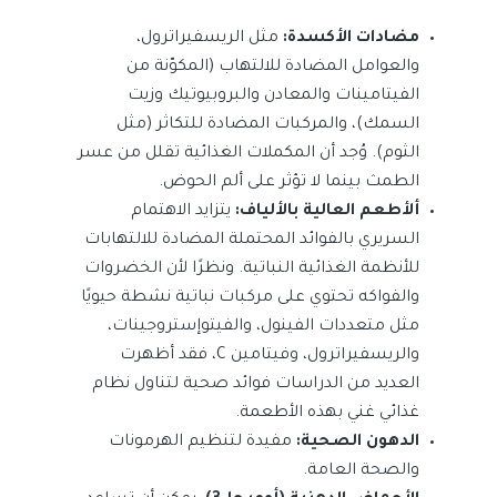
مضادات الأكسدة:
مثل الريسفيراترول،
والعوامل المضادة للالتهاب (المكوّنة من
الفيتامينات والمعادن والبروبيوتيك وزيت
السمك)، والمركبات المضادة للتكاثر (مثل
الثوم). وُجد أن المكملات الغذائية تقلل من عسر
الطمث بينما لا تؤثر على ألم الحوض.
ألأطعم العالية بالألياف:
يتزايد الاهتمام
السريري بالفوائد المحتملة المضادة للالتهابات
للأنظمة الغذائية النباتية. ونظرًا لأن الخضروات
والفواكه تحتوي على مركبات نباتية نشطة حيويًا
مثل متعددات الفينول، والفيتوإستروجينات،
والريسفيراترول، وفيتامين C، فقد أظهرت
العديد من الدراسات فوائد صحية لتناول نظام
غذائي غني بهذه الأطعمة.
الدهون الصحية:
مفيدة لتنظيم الهرمونات
والصحة العامة.