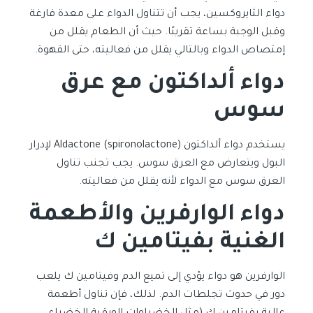
دواء الثايروكسين، يجب أن تتناول الدواء على معدة فارغة
وقبل الوجبة بساعة تقريبًا. حيث أن الطعام يقلل من
إمتصاص الدواء وبالتالي يقلل من فعاليته، حتى القهوة.
دواء ألداكتون مع عرق
سوس
يستخدم دواء ألداكتون Aldactone (spironolactone) لإدرار
البول ويتعارض مع العرق سوس. يجب تجنب تناول
العرق سوس مع الدواء لأنه يقلل من فعاليته.
دواء الوارفرين والأطعمة
الغنية بفيتامين ك
الوارفرين هو دواء يؤدي إلى تميع الدم وفيتامين ك يلعب
دور في حدوث تجلطات الدم. لذلك، فإن تناول أطعمة