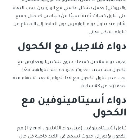
عالية بفيتامين ك (مثل الخضراوات الورقية الخضراء
والبروكلي) يعمل بشكل عكسي مع الوارفرين. يجب البقاء
على تناول كميات ثابتة نسبيُا من فيتامين ك خلال جميع
الأيام عند تناول دواء الوارفرين دون الحاجة إلى الامتناع عن
تناوله بشكل نهائي.
دواء فلاجيل مع الكحول
يعرف دواء فلاجيل كمضاد حيوي للبكتيريا ويتعارض مع
الكحول مما يسبب حدوث تقيؤ حاد عند تناولهما معًا.
يجب عدم تناول الكحول مع هذا الدواء إلا بعد الانتهاء منه
بمدة تزيد عن 48 ساعة.
دواء أسيتامينوفين مع
الكحول
تناول الأسيتامينوفين (مثل دواء التايلينول Tylenol) مع
الكحول يؤدي إلى حدوث تسمم في الكبد خاصة في حال