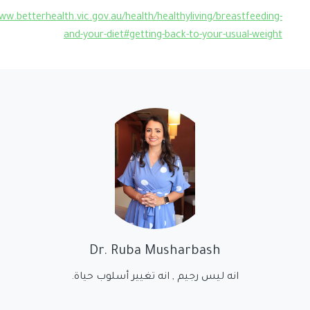
ww.betterhealth.vic.gov.au/health/healthyliving/breastfeeding-
and-your-diet#getting-back-to-your-usual-weight
Dr. Ruba Musharbash
انه ليس رجيم , انه تغيير أسلوب حياة.