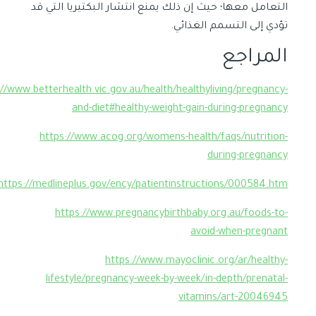
التعامل معها؛ حيث إن ذلك يمنع انتشار البكتيريا التي قد
تؤدي إلى التسمم الغذائي.
المراجع
://www.betterhealth.vic.gov.au/health/healthyliving/pregnancy-
and-diet#healthy-weight-gain-during-pregnancy
https://www.acog.org/womens-health/faqs/nutrition-
during-pregnancy
https://medlineplus.gov/ency/patientinstructions/000584.htm
https://www.pregnancybirthbaby.org.au/foods-to-
avoid-when-pregnant
https://www.mayoclinic.org/ar/healthy-
lifestyle/pregnancy-week-by-week/in-depth/prenatal-
vitamins/art-20046945