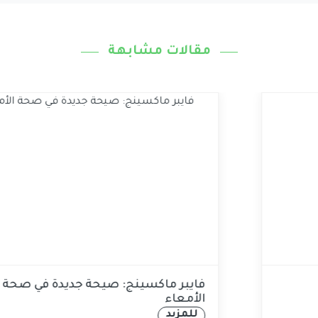
مقالات مشابهة
لفطور عالي بالبروتين ومُشبع
فايبر م
الأمعاء
للمزيد