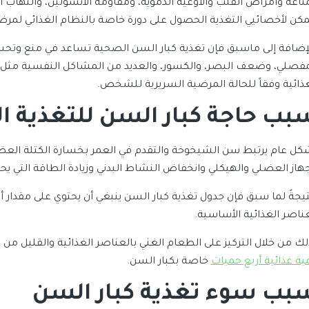
مناعة وأمراض القلب والأوعية الدموية، ومقاومة الأنسولين، والتهاب 
مكن لأخصائيي التغذية الحصول على دورة خاصة بالنظام الغذائي لمر
لإضافة إلى ماسبق فإن تغذية كبار السن الصحية تساعد في منع وتحسي
مفصلي، وضعف البصر، والكسور، والعديد من المشاكل النفسية مثل ا
غذائية وفقاً للحالة المرضية السريرية للشخص.
بب حاجة كبار السن للتغذية ا
كل عام يرتبط سن الشيخوخة والتقدم في العمر بخسارة الكتلة العضلية
جهاز العضلي والهيكلي وانخفاض النشاط البدني وزيادة الطاقة التي يح
تيجةً لما سبق فإن جدول تغذية كبار السن ينبغي أن يحتوي على مقدار 
عناصر الغذائية الأساسية.
لك من خلال التركيز على الطعام الغني بالعناصر الغذائية والقليل م
ية غذائية أربع حميات
خاصة بكبار السن.
بب
سوء تغذية كبار السن