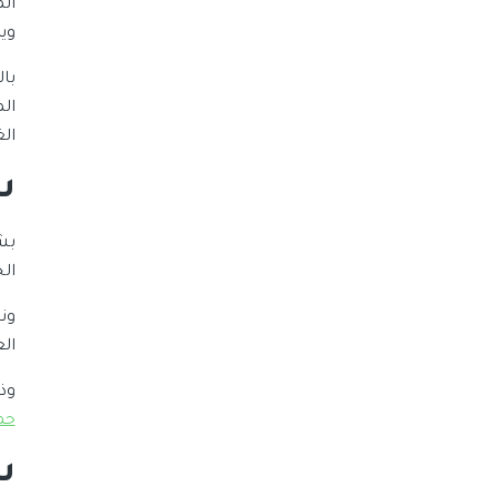
ال
وي
با
ال
ال
س
بش
ال
ون
ال
وذ
حم
س