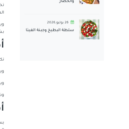
والخضار
تخ
ال
26 يوليو,2026
وي
سلطة البطيخ وجبنة الفيتا
بش
أ
تك
وي
وي
وذ
أ
يس