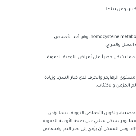
ير، ومن بينها:
تكمن وظيفته الأساسية في الحفاظ على حمض الهوموسيستين – homocysteine metabolism، وهو أحد الأحماض
العقل والمزاج.
مما يشكل خطراً على أمراض الأوعية الدموية
توى الزهايمر والخرف لدى كبار السن، وزيادة
 المزمن والاكتئاب.
عصبية، وتكوين الأحماض النووية، بينما يؤدي
ه إلى ارتفاع مستويات الهوموسيستين، تماماً كما في فيتامين B6، مما يؤثر بشكل سلبي على صحة الأوعية الدموية
ك، ومن الممكن أن يؤدي إلى فقر الدم وانخفاض