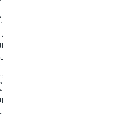
ال
وي
ال
ال
وت
ا
الع
وع
تح
ال
ا
يس