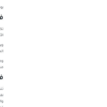
يو
في
ال
وي
الد
وم
مس
في
تت
وا