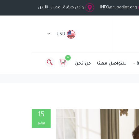
INFO@rubadiet.org
وادي صقرة، عمان، الأردن
USD
0
للتواصل معنا
من نحن
15
يوليو