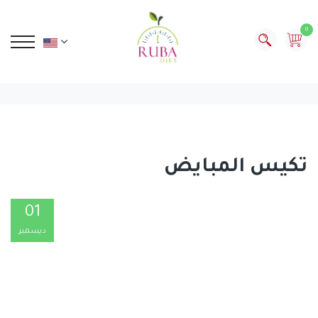
0
تكيس المبايض
01
ديسمبر