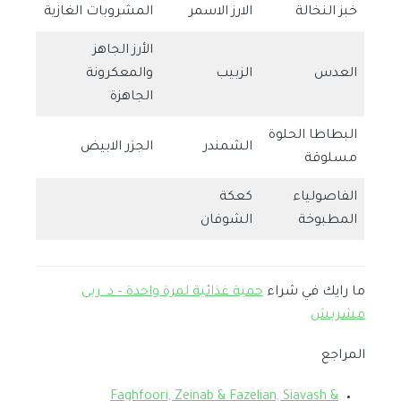
خبز النخالة
الارز الاسمر
المشروبات الغازية
الأرز الجاهز
العدس
الزبيب
والمعكرونة
الجاهزة
البطاطا الحلوة
الشمندر
الجزر الابيض
مسلوقة
الفاصولياء
كعكة
المطبوخة
الشوفان
ما رايك في شراء
حمية غذائية لمرة واحدة – د. ربى
مشربش
المراجع
Faghfoori, Zeinab & Fazelian, Siavash &