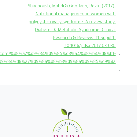
Shadnoush, Mahdi & Goodarzi, Reza. (2017).
Nutritional management in women with
polycystic ovary syndrome: A review study.
Diabetes & Metabolic Syndrome: Clinical
Research & Reviews. 11 Suppl 1.
10.1016/j.dsx.2017.03.030.
iet.com/%d8%a7%d9%84%d9%85%d8%a4%d8%b4%d8%b1-
9%84%d8%a7%d9%8a%d8%b3%d9%8a%d9%85%d9%8a/