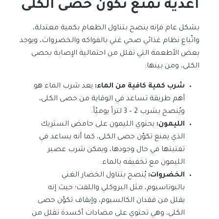
أغذية تمنع تكوّن حصى الكلى
بشكل عام فإنه ينصح بتناول الطعام بكمية معتدلة،
واتّباع نظام غذائي صحي غني بالفواكه والخضروات، ويوجد
بعض الأطعمة التي تقلل من احتمالية الإصابة بحصى
الكلى، ومن بينها:
شرب كمية كافية من الماء:
يعد شرب الماء هو
أهم طريقة تساعد في الوقاية من حصى الكلى،
ويُنصح بشرب 2 – 3 لتراً يوميّاً.
الليمون:
يحتوي الليمون على حامض الستريك
الذي يمنع تكوّن حصى الكلى، كما أنه يساعد في
تفتيتها في حال وجودها، ويمكن شرب عصير
الليمون مع تخفيفه بالماء.
الخضروات:
يُنصح بتناول الخضار الغني
بالبوتاسيوم، مثل البروكلي واللفت؛ حيث إنه
يقلل من فقدان الكالسيوم، وإيقاف تكوّن حصى
الكلى، وهي تحتوي على مضادات أكسدة تقلل من