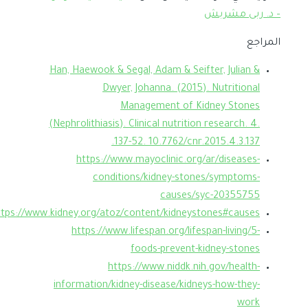
– د. ربى مشربش
المراجع
Han, Haewook & Segal, Adam & Seifter, Julian &
Dwyer, Johanna. (2015). Nutritional
Management of Kidney Stones
(Nephrolithiasis). Clinical nutrition research. 4.
137-52. 10.7762/cnr.2015.4.3.137.
https://www.mayoclinic.org/ar/diseases-
conditions/kidney-stones/symptoms-
causes/syc-20355755
ttps://www.kidney.org/atoz/content/kidneystones#causes
https://www.lifespan.org/lifespan-living/5-
foods-prevent-kidney-stones
https://www.niddk.nih.gov/health-
information/kidney-disease/kidneys-how-they-
work