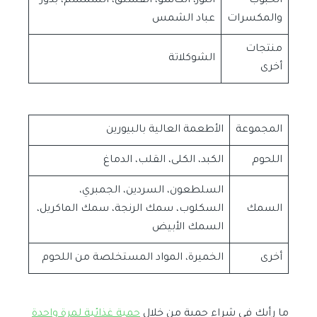
الحبوب
اللوز، الكاشو، الفستق، السمسم، بذور
والمكسرات
عباد الشمس
منتجات
الشوكلاتة
أخرى
المجموعة
الأطعمة العالية بالبيورين
اللحوم
الكبد، الكلى، القلب، الدماغ
السلطعون، السردين، الجمبري،
السمك
السكلوب، سمك الرنجة، سمك الماكريل،
السمك الأبيض
أخرى
الخميرة، المواد المستخلصة من اللحوم
ما رأيك في شراء حمية من خلال
حمية غذائية لمرة واحدة