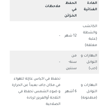
المادة
الحفظ
ملاحظات
الغذائية
في
الخزائن
الكاتشب
والشطة
12 شهر
–
(علبة
مغلقة)
البهارات و
من
التوابل
سنة-
–
(حب)
سنتين
تحفظ في اكياس عازلة للهواء
البهارات و
في مكان جاف بعيداً عن الحرارة
التوابل
6 أشهر
و ضوء الشمس تحفظ في
(مطحونة)
الثلاجة أوالفريزر لزيادة
الصلاحية