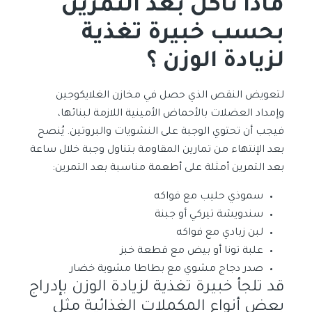
ماذا نأكل بعد التمرين
بحسب خبيرة تغذية
لزيادة الوزن ؟
لتعويض النقص الذي حصل في مخازن الغلايكوجين
وإمداد العضلات بالأحماض الأمينية اللازمة لبنائها،
فيجب أن تحتوي الوجبة على النشويات والبروتين. يُنصح
بعد الإنتهاء من تمارين المقاومة بتناول وجبة خلال ساعة
بعد التمرين أمثلة على أطعمة مناسبة بعد التمرين:
سموذي حليب مع فواكه
سندويشة تيركي أو جبنة
لبن زبادي مع فواكه
علبة تونا أو بيض مع قطعة خبز
صدر دجاج مشوي مع بطاطا مشوية خضار
قد تلجأ خبيرة تغذية لزيادة الوزن بإدراج
بعض أنواع المكملات الغذائية مثل