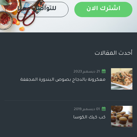
اشترك الان
للتواصل معنا
أحدث المقالات
21 ديسمبر,2023
معكرونة بالدجاج بصوص البندورة المجففة
01 ديسمبر,2019
كب كيك الكوسا