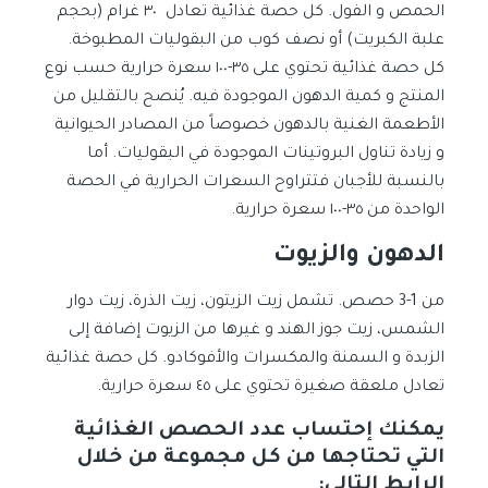
الحمص و الفول. كل حصة غذائية تعادل ٣٠ غرام (بحجم
علبة الكبريت) أو نصف كوب من البقوليات المطبوخة.
كل حصة غذائية تحتوي على ٣٥-١٠٠ سعرة حرارية حسب نوع
المنتج و كمية الدهون الموجودة فيه. يُنصح بالتقليل من
الأطعمة الغنية بالدهون خصوصاً من المصادر الحيوانية
و زيادة تناول البروتينات الموجودة في البقوليات. أما
بالنسبة للأجبان فتتراوح السعرات الحرارية في الحصة
الواحدة من ٣٥-١٠٠ سعرة حرارية.
الدهون والزيوت
من 1-3 حصص. تشمل زيت الزيتون، زيت الذرة، زيت دوار
الشمس، زيت جوز الهند و غيرها من الزيوت إضافة إلى
الزبدة و السمنة والمكسرات والأفوكادو. كل حصة غذائية
تعادل ملعقة صغيرة تحتوي على ٤٥ سعرة حرارية.
يمكنك إحتساب عدد الحصص الغذائية
التي تحتاجها من كل مجموعة من خلال
الرابط التالي: