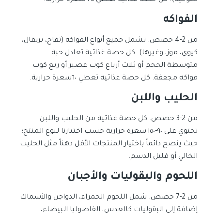
ملوخية). كل حصة غذائية تعطي ٢٥ سعرة حرارية.
الفواكه
من 2-4 حصص. تشمل جميع أنواع الفواكه (تفاح، برتقال،
كيوي، موز، وغيرها). كل حصة غذائية تعادل حبة
متوسطة الحجم أو ثلاث أرباع كوب عصير أو ربع كوب
فواكه مجففة. كل حصة غذائية تعطي ٦٠سعرة حرارية.
الحليب واللبن
من 2-3 حصص. كل حصة غذائية من الحليب واللبن
تحتوي على ٩٠-١٥٠ سعرة حرارية حسب اختيارنا لنوع المنتج؛
حيث ينصح دائماً باختيار المنتجات الأقل دهناً مثل الحليب
الخالي أو قليل الدسم.
اللحوم والبقوليات والأجبان
من 2-7 حصص. شمل اللحوم الحمراء، الدواجن والأسماك
إضافة إلى البقوليات كالعدس، الفاصوليا البيضاء،