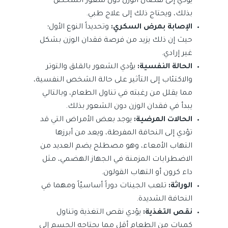
يؤدي إلى نقصان الوزن دون شعور الشخص
بذلك، ويحتاج ذلك إلى علاج طبي.
الإصابة بمرض السكري:
وتحديداً النوع الأول؛
حيث إن ذلك يزيد من فرصة فقدان الوزن بشكل
غير إرادي.
الحالة النفسية:
يؤدي الشعور بالقلق والتوتر
والاكتئاب إلى التأثير على حالة الشخص النفسية،
مما يقلل من رغبته في تناول الطعام، وبالتالي
يبدأ في فقدان الوزن دون الشعور بذلك.
الحالات المرضية:
يوجد بعض الأمراض التي قد
تؤدي إلى النحافة المفرطة، ويعد من أبرزها
التهاب الأمعاء، وهو مصطلح يضم العديد من
الاضطرابات المزمنة في الجهاز الهضمي، مثل
داء كرون أو التهاب القولون.
الوراثة:
تلعب الجينات دوراً أساسيّاً ومهما في
النحافة الشديدة.
نقص التغذية:
يؤدي نقص التغذية
وتناول
كميات من الطعام أقل مما يحتاجه الجسم إلى