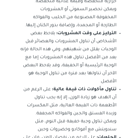
حرارية منخفضة وقيمة غذائية منخفضة.
ويمكن تحضير السموثي أو المشروبات
المخفوقة المصنوعة من الحليب والفواكه
الطازجة أو المجمدة، وإضافة بذور الكتان إليها.
التركيز على وقت المشروبات:
يلاحظ بعض
الأشخاص أن تناول المشروبات والعصائر قبل
الوجبات يقلل من شهيتهم، وفي هذه الحالة فإنه
يعد من الأفضل تناول هذه المشروبات إما مع
الوجبة الرئيسية أو الخفيفة، وقد يلاحظ البعض
الآخر أن تناولها بعد فترة من تناول الوجبة هو
الأفضل.
تناول مأكولات ذات قيمة عالية:
على الرغم من
أن الهدف هو زيادة الوزن، إلا إنه يجب تناول
الأطعمة ذات القيمة العالية، مثل المكسرات
وزبدة الفستق والجبن والفواكه المجففة.
ويمكن تناول وجبة خفيفة قبل النوم، مثل
سندويتش مع أفوكادو وخضروات وحبن.
الحلويات:
على الرغم من نقصان الوزن، فإن على