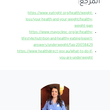
المرجع:
https://www.eatright.org/health/weight-
loss/your-health-and-your-weight/healthy-
weight-gain
https://www.mayoclinic.org/ar/healthy-
lifestyle/nutrition-and-healthy-eating/expert-
answers/underweight/faq-20058429
https://www.healthdirect.gov.au/what-to-do-if-
you-are-underweight