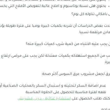
يحتوي على كميات من مضادات الأكسدة و مضادات الفطريات و البكت
يحتوي هلى نسبة بوتاسيوم و املاح عالية لتعويض الأملاح التي يخس
 بامكاني تناوله كل يوم؟
دت بعض الدراسات أن شربه بكميات كبيرة يوميا على فترة طويلة يؤدي 
ادن مرتفعة نسبيا.
 يجب عليه الانتباه من كمية شرب كميات كبيرة منه؟
ب من الجميع استهلاكه بكميات معتدلة لكن يجب على مرضى ارتفاع 
رة.
ق لجعل مشروب عرق السوس أكثر صحة:
عدم اضافة السكر لتحليته و استبدال السكر بالمحليات الصناعية أو 
نقعه لفترة مناسبة للحصول على الحلاوة المناسبة
كنك طلب الحصول على
استشارة غذائية – د.ربى مشربش