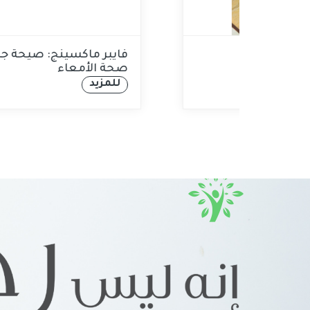
5 أفكار لفطور عالي بالبروتين
ف
ومُشبع
ص
للمزيد