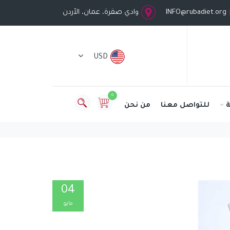
INFO@rubadiet.org
وادي صقرة، عمان، الأردن
USD
0
للتواصل معنا
من نحن
04
مايو