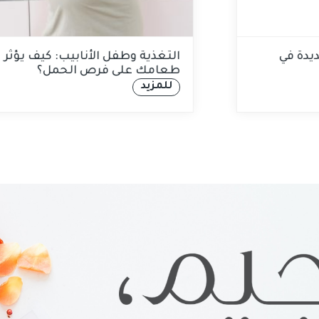
ايبر ماكسينج: صيحة جديدة في
التغذية و
حة الأمعاء
طعامك ع
للمزيد
للمزيد