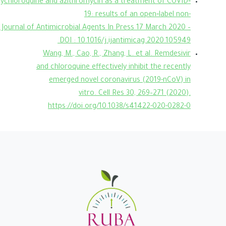
xychloroquine and azithromycin as a treatment of COVID‐
19: results of an open‐label non-
al Journal of Antimicrobial Agents In Press 17 March 2020 –
DOI : 10.1016/j.ijantimicag.2020.105949
Wang, M., Cao, R., Zhang, L. et al. Remdesivir
and chloroquine effectively inhibit the recently
emerged novel coronavirus (2019-nCoV) in
vitro. Cell Res 30, 269–271 (2020).
https://doi.org/10.1038/s41422-020-0282-0