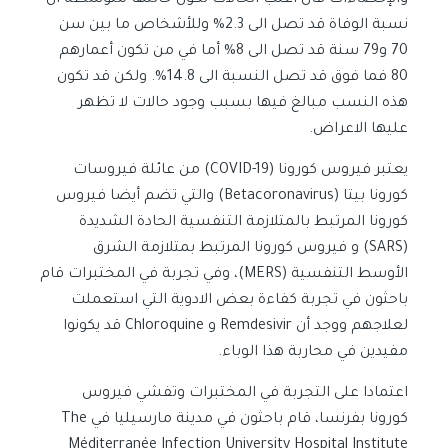
والإحصاءات فان أغلب الحالات تكون حالتها متوسطة أن
نسبة الوفاة قد تصل الى 2.3% وللأشخاص ما بين سن
70 و79 سنة قد تصل الى 8% أما في من تكون أعمارهم
80 فما فوق قد تصل النسبة الى 14.8%. ولكن قد تكون
هذه النسب مبالغ فيها بسبب وجود حالات لا تظهر
عليها الاعراض.
يعتبر فيروس كورونا (COVID-19) من عائلة فيروسات
كورونا بيتا (Betacoronavirus) والتي تضم أيضا فيروس
كورونا المرتبط بالمتلازمة التنفسية الحادة الشديدة
(SARS) و فيروس كورونا المرتبط بمتلازمة الشرق
الأوسط التنفسية (MERS)، وفي تجربة في المختبرات قام
باحثون في تجربة كفاءة بعض الادوية التي استعملت
لعلاجهم ووجد أن Remdesivir و Chloroquine قد يكونوا
مفيدين في محاربة هذا الوباء.
اعتمادا على التجربة في المختبرات وتفشي فيروس
كورونا بفرنسا، قام باحثون في مدينة مارسيليا في The
Méditerranée Infection University Hospital Institute