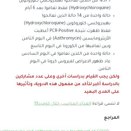
57.1% من اللذين تعالجوا بهيدروكسي كلوروكوين
(Hydroxychloroquine) فقط تعافوا بعد 6 أيام
حالة واحدة من 14 حالة الذين تعالجوا
بهيدروكسي كلوروكوين (Hydroxychloroquine)
فقط ظهرت نتيجة PCR-Positive أعطيت
الأزيثرومايسين (Azithromycin) في اليوم الثامن
وبين تعافيها من الكورونا في اليوم التاسع
حالة واحدة من اللذين تعافوا في اليوم السادس
عاد ظهور الاعراض لفيروس كرونا في اليوم
الثامن
ولكن يجب القيام بدراسات أخرى وعلى عدد مشاركين
بالدراسة أكبر لتأكد من مفعول هذه الادوية، وتأثيرها
على المدى البعيد
لا تنسى قراءة
الغذاء المناسب خلال كوفيد19
المراجع