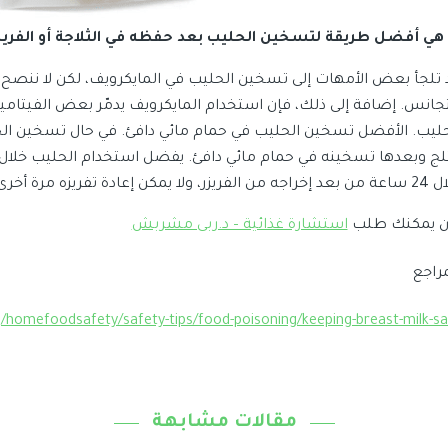
 هي أفضل طريقة لتسخين الحليب بعد حفظه في الثلاجة أو الفريز
 تلجأ بعض الأمهات إلى تسخين الحليب في المايكرويف، لكن لا ننصح 
جانس. إضافة إلى ذلك، فإن استخدام المايكرويف يدمّر بعض الفيتامين
حليب. الأفضل تسخين الحليب في حمام مائي دافئ. في حال تسخين الح
ثلج وبعدها تسخينه في حمام مائي دافئ. يفضل استخدام الحليب خلا
 الفريزر، ولا يمكن إعادة تفريزه مرة أخرى.
آن يمكنك طلب
استشارة غذائية – د.ربى مشربش
مراجع
/homefoodsafety/safety-tips/food-poisoning/keeping-breast-milk-sa
مقالات مشابهة