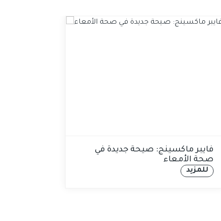
فايبر ماكسينج: صيحة جديدة في
الت
صحة الأمعاء
طع
للمزيد
ل