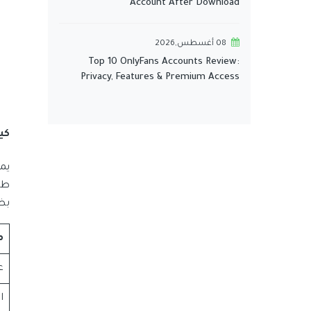
Account After Download
08 أغسطس,2026
Top 10 OnlyFans Accounts Review:
Privacy, Features & Premium Access
كي
يم
طو
بظ
م
ع
ال