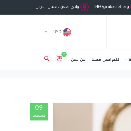
INFO@rubadiet.org
وادي صقرة، عمان، الأردن
USD
0
للتواصل معنا
من نحن
09
أغسطس