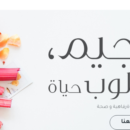
رفاهية و صحة
نا