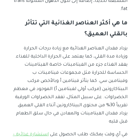
المشبعة تحديدًا، إضافة إلى تكون الدهون المتحولة trans
fat.
ما هي أكثر العناصر الغذائية التي تتأثر
بالقلي العميق؟
يزداد فقدان العناصر الغذائية مع زيادة درجات الحرارة
وزيادة مدة القلي، كما يعتمد على الحرارة الداخلية للغذاء.
يفقد الغذاء جزء من الفيتامينات خاصة الفيتامينات
الحساسة للحرارة مثل مجموعات فيتامينات ب
وفيتامين سي. كما يتأثر فيتامين أ وبالأخص مركب
البيتاكاروتين (مركب أولي لفيتامين أ) الموجود في معظم
الخضراوات. على سبيل المثال، تفقد الخضراوات الورقية
تقريباً 30% من محتوى البيتاكاروتين أثناء القلي العميق.
يزداد فقدان الفيتامينات والمعادن في حال سلق الطعام
قبل قليه
في أي وقت يمكنك طلب الحصول على
استشارة غذائية –