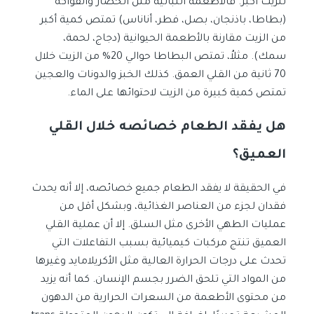
للزيت أكبر. فالأطعمة النباتية مثل الخضار والفواكه
(بطاطا، باذنجان، بصل، فطر، أناناس) تمتص كمية أكبر
من الزيت مقارنة بالأطعمة الحيوانية (دجاج، لحمة،
سمك). مثلاُ، تمتص البطاطا حوالي 20% من الزيت خلال
70 ثانية من القلي العمق. كذلك الخبز والدونات والعجين
تمتص كمية كبيرة من الزيت لاحتوائها على الماء.
هل يفقد الطعام خصائصه خلال القلي
العميق؟
في الحقيقة لا يفقد الطعام جميع خصائصه، إلا أنه يحدث
فقدان لجزء من العناصر الغذائية، وبشكل أقل من
عمليات الطهي الأخرى مثل السلق. إلا أن عملية القلي
العميق تنتج مركبات كيميائية بسبب التفاعلات التي
تحدث على درجات الحرارة العالية مثل الأكريلامايد وغيرها
من المواد التي تلحق الضرر بجسم الإنسان. كما أنه يزيد
من محتوى الأطعمة من السعرات الحرارية من الدهون