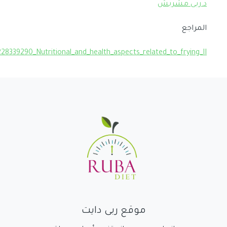
د.ربى مشربش
المراجع
28339290_Nutritional_and_health_aspects_related_to_frying_II
موقع ربى دايت