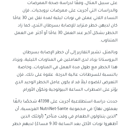
على سبيل المثال، وفقًا لدراسة صحة الممرضات
والدراسات التي أجريت على ممرضات نرويجيات، فإن
النساء اللاتي عملن في نوبات ليلية لمدة تقل عن 30 عامًا
كان لديهن خطر متزايد للإصابة بسرطان الثدي، كما زاد
الخطر بشكل أكبر عند العمل 30 عامًا أو أكثر. من العمل
المتناوب.
وبالمثل، تشير التقارير إلى أن خطر الإصابة بسرطان
البروستاتا يزداد لدى العاملين في المناوبات الليلية، ويزداد
هذا الخطر مع طول مدة العمل في المناوبات، وخاصة
بالنسبة للسرطانات عالية الدرجة. علاوة على ذلك، فإن
التعرض للضوء ليلاً قد لا يكون عامل الخطر الوحيد الذي
يؤثر على اضطراب الساعة البيولوجية وتكوّن الأورام.
حددت دراسة استطلاعية أجريت على 41398 شخصًا بالغًا
يعملون نهارًا في مجموعة NutriNet-Sante الفرنسية، أن
“الذين يتناولون الطعام في وقت متأخر” (أولئك الذين
أظهروا نوبات الأكل بعد الساعة 9:30 مساءً) لديهم خطر