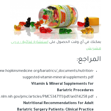
يمكنك في أي وقت الحصول على
استشارة غذائية – د.ربى
مشربش
المراجع:
ww.hopkinsmedicine.org/bariatrics/_documents/nutrition-
suggested-vitamin-mineral-supplements.pdf
Vitamin & Mineral Supplements for
Bariatric Procedures
i.nlm.nih.gov/pmc/articles/PMC5347111/pdf/an014258.pdf
Nutritional Recommendations for Adult
Bariatric Surgery Patients: Clinical Practice