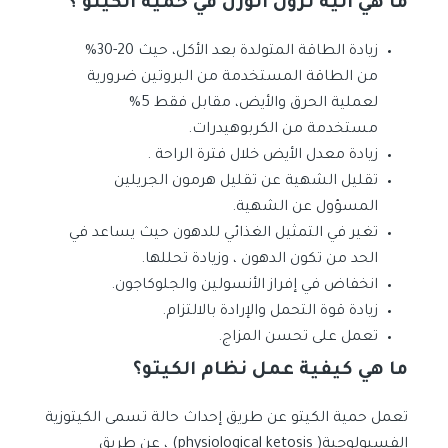
ما هي آلية نزول الوزن في حمية الكيتو ؟
زيادة الطاقة المتولدة بعد الأكل، حيث 20-30%
من الطاقة المستخدمة من البروتين ضرورية
لعملية الحرق والأيض، مقابل فقط 5%
مستخدمة من الكربوهيدرات.
زيادة معدل الأيض خلال فترة الراحة .
تقليل الشهية عن تقليل هرمون الجريلين
المسؤول عن الشهية.
تغير في التمثيل الغذائي للدهون حيث يساعد في
الحد من تكون الدهون ، وزيادة تحللها.
انخفاض في إفراز الأنسولين والجلوكاجون.
زيادة قوة التحمل والإرادة بالالتزام.
تعمل على تحسن المزاج.
ما هي كيفية عمل نظام الكيتو؟
تعمل حمية الكيتو عن طريق إحداث حالة تسمى الكيتوزية
الفسيولوجية( physiological ketosis) ، عن طريق