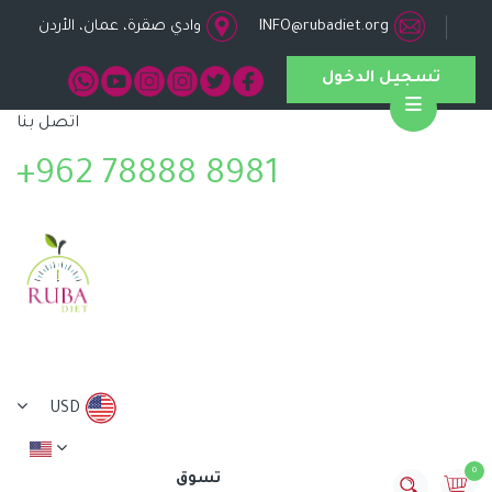
INFO@rubadiet.org
وادي صقرة، عمان، الأردن
تسجيل الدخول
اتصل بنا
Open
+962 78888 8981
USD
0
تسوق