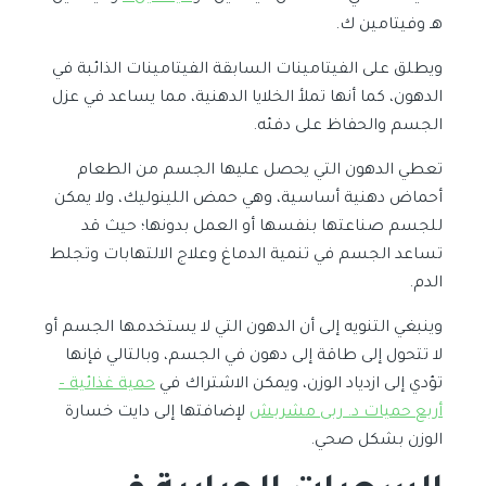
هـ وفيتامين ك.
ويطلق على الفيتامينات السابقة الفيتامينات الذائبة في
الدهون، كما أنها تملأ الخلايا الدهنية، مما يساعد في عزل
الجسم والحفاظ على دفئه.
تعطي الدهون التي يحصل عليها الجسم من الطعام
أحماض دهنية أساسية، وهي حمض اللينوليك، ولا يمكن
للجسم صناعتها بنفسها أو العمل بدونها؛ حيث قد
تساعد الجسم في تنمية الدماغ وعلاج الالتهابات وتجلط
الدم.
وينبغي التنويه إلى أن الدهون التي لا يستخدمها الجسم أو
لا تتحول إلى طاقة إلى دهون في الجسم، وبالتالي فإنها
تؤدي إلى ازدياد الوزن، ويمكن الاشتراك في
حمية غذائية –
أربع حميات د. ربى مشربش
لإضافتها إلى دايت خسارة
الوزن بشكل صحي.