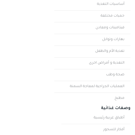
أساسيات التغذية
حميات مختلفة
فيتامينات ومعادن
بهارات وتوابل
تغذية الأم والطفل
التغذية و أمراض اخرى
صحة وطب
العمليات الجراحية لمعاجة السمنة
مطبخ
وصفات غذائية
أطباق غربية رئيسية
أفكار للسحور