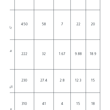
85 غم
دونا
ملفو
450
58
7
22
20
غم)
دونا
ملفوف 
222
32
1.67
9.88
18.9
(54
lazed
(دونات
15
12.3
2.8
27.4
230
سكر ع
الوجه (45 غم
isted
namon
310
41
4
15
18