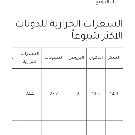
أو البودنج.
السعرات الحرارية للدونات
الأكثر شيوعاً
السعرات
السكر
الدهون
البروتين
النشويات
انواع ال
الحرارية
دونا
مغطا
شوكول
244
27.7
2.2
13.6
14.3
بدو
غم
دونا