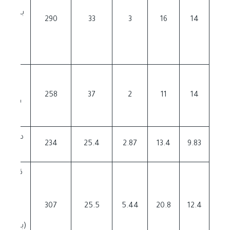
مغطا
بالشوكو
290
33
3
16
14
مع
غم
دونا
مغطا
258
37
2
11
14
غم
دونات 
234
25.4
2.87
13.4
9.83
54 غم
كلير (د
محش
كاست
307
25.5
5.44
20.8
12.4
ومغط
(بالشوكو