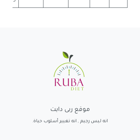
donut 85 غ
موقع ربى دايت
انه ليس رجيم , انه تغيير أسلوب حياة.