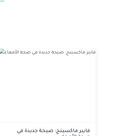
od
عالي بالبروتين
فايبر ماكسينج: صيحة جديدة في