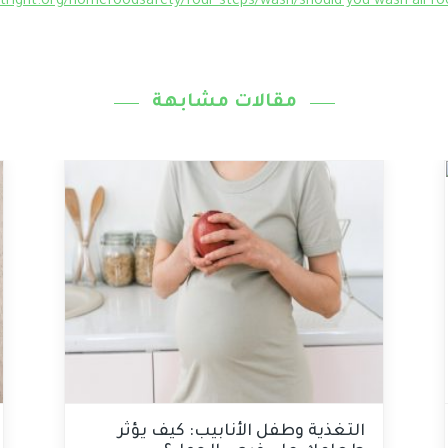
tright.org/homefoodsafety/four-steps/wash/should-you-wash-all-fo
مقالات مشابهة
التغذية وطفل الأنابيب: كيف يؤثر