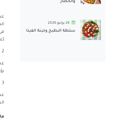
والخضار
غس
26 يوليو,2026
سلطة البطيخ وجبنة الفيتا
في
(على
2.
غس
بؤد
3.
غس
ال
ما