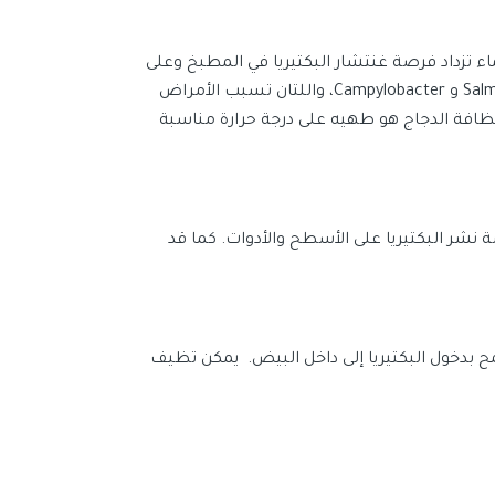
اء تزداد فرصة غنتشار البكتيريا في المطبخ وعلى
المعدات. من أهم البكتيريا التي يمكن أن تنتشر عند غسل الدجاج: Salmonella و Campylobacter، واللتان تسبب الأمراض
نظافة الدجاج هو طهيه على درجة حرارة مناسبة
ة نشر البكتيريا على الأسطح والأدوات. كما قد
 بدخول البكتيريا إلى داخل البيض. يمكن تظيف