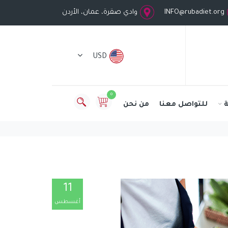
INFO@rubadiet.org
وادي صقرة، عمان، الأردن
USD
0
للتواصل معنا
من نحن
11
أغسطس