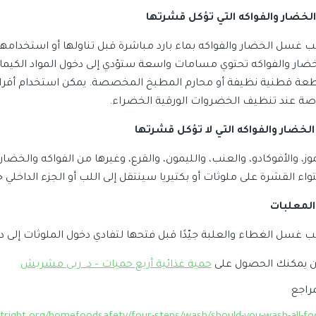
ب غسل الخضار والفواكه بماء بارد مباشرة قبل تناولها أو استخدامه
خضار والفواكه تحتوي مسامات واسعة ستؤدي إلى دخول المواد الكيماو
عة قطنية نظيفة أو محارم المطبخ المخصصة. يمكن استخدام أقر
صة عند تنظيف الخضروات الورقية الخضراء.
وز، والأفوكادو، والعنب، والليمون، والقرع، وغيرها من الفواكه والخضا
تواء القشرة على ملوثات أو بكتيريا سينتقل إلى اللب أو الجزء الداخلي
المعلبات
ب غسل الغطاء والعلبة جيّدًا قبل فتحها لتفادي دخول الملوثات إلى 
آن يمكنك الحصول على
حمية غذائية أربع حميات – د. ربى مشربش
مراجع