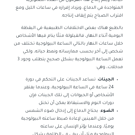
حياتنا، ويتم إنتاج هذا الهرمون في الغدة الصنوبرية
المتواجدة في الدماغ، ويزداد إفرازه في ساعات الليل ومع
اقتراب الصباح يتم إيقاف إنتاجه.
بالطبع هناك بعض الاختلافات الطبيعية في اليقظة
اليومية أثناء النهار، فالقيلولة مثلًا ينام فيها الأشخاص
خلال ساعات النهار بالتالي الساعة البيولوجية تختلف من
شخص إلى آخر بحسب ممارساته ونمط حياته، ولكي
تعمل الساعة البيولوجية بشكل صحيح يتطلب وجود 3
مدخلات، وهي:
الجينات
: تساعد الجينات على التحكم في دورة
24 ساعة في الساعة البيولوجية، وعندما يفتقر
الأشخاص أو الحيوانات إلى تلك الجينات فإن
دورات النوم والاستيقاظ يمكن أن تختل.
الضوء
: يحتاج الدماغ إلى إدخال ضوء الشمس
من خلال العينين لإعادة ضبط ساعته البيولوجية
يوميًا، وعندما يؤثر الإنسان على ساعته
البيولوجية مثل أن يبقى في الظلمة بشكل