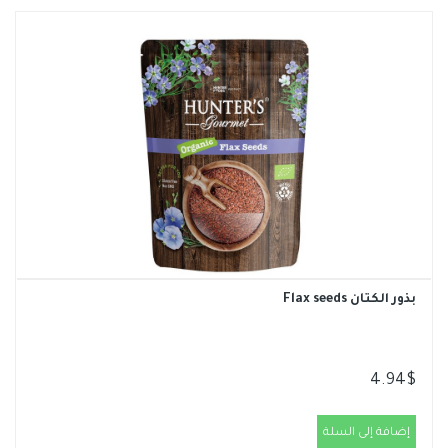
بذور الكتان Flax seeds
4.94
$
إضافة إلى السلة