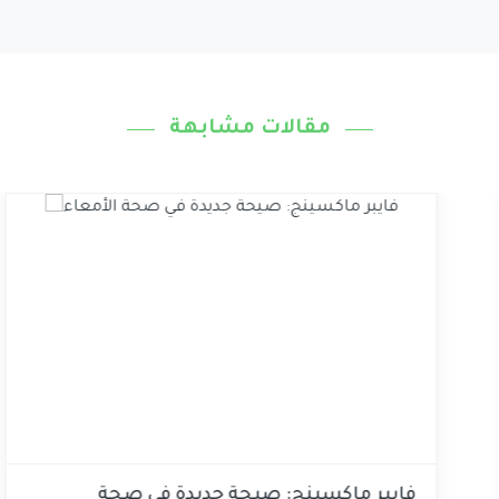
مقالات مشابهة
بالبروتين ومُشبع
فايبر ماكسينج: ص