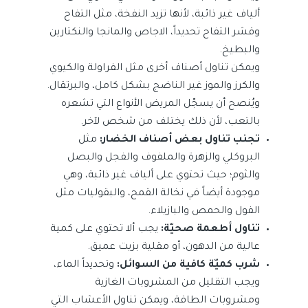
ألياف غير ذائبة، لأنها تزيد النفخة، مثل التفاح
وقشر التفاح تحديداً، الاجاص والمانجا والنكتارين
والبطيخ.
ويمكن تناول أصناف أخرى مثل الفراولة والكيوي
والكرز والموز غير الناضج بشكل كامل، والبرتقال.
ويُنصح أن يسجّل المريض الأنواع التي تشعره
بالتعب، لأن ذلك يختلف من شخص لآخر.
تجنب تناول بعض أصناف الخضار:
مثل
البروكلي والزهرة والملفوف والفجل والبصل
والثوم؛ حيث تحتوي على ألياف غير ذائبة، وهي
موجودة أيضاً في نخالة القمح، والبقوليات مثل
الفول والحمص والبازيلاء.
تناول أطعمة صحيّة:
يجب ألا تحتوي على كمية
عالية من الدهون، أو مقلية بزيت عميق.
شرب كميّة كافية من السوائل:
وتحديداً الماء،
ويجب التقليل من المشروبات الغازية
ومشروبات الطاقة، ويمكن تناول الأعشاب التي