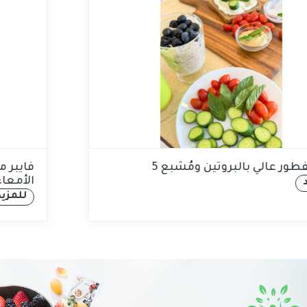
5 أفكار لفطور عالي بالبروتين ومُشبع
للمزيد