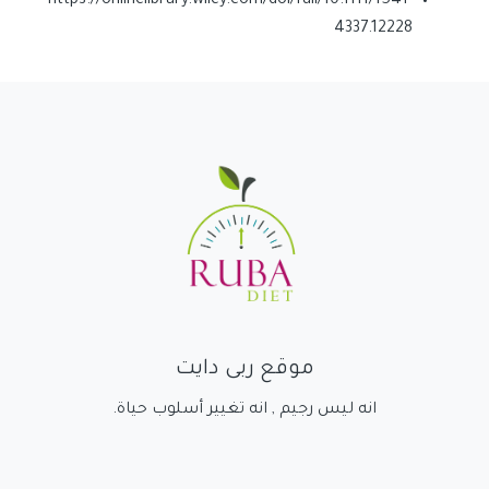
https://onlinelibrary.wiley.com/doi/full/10.1111/1541-
4337.12228
موقع ربى دايت
انه ليس رجيم , انه تغيير أسلوب حياة.