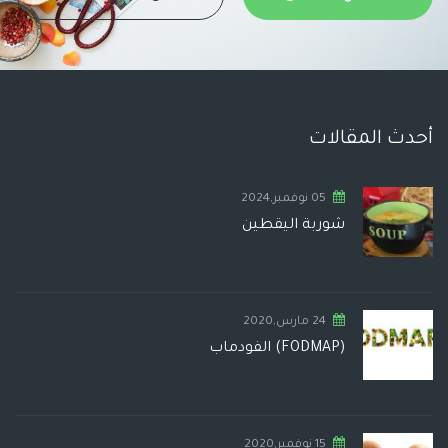
أحدث المقالات
05 نوفمبر,2024
شوربة اليقطين
24 مارس,2020
(FODMAP) الفودماب
15 نوفمبر,2020