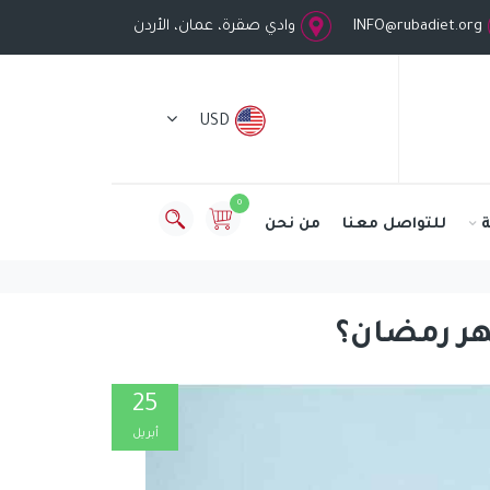
INFO@rubadiet.org
وادي صقرة، عمان، الأردن
USD
0
للتواصل معنا
من نحن
ر رمضان؟
25
أبريل