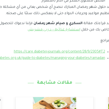
افحص مستوى السكر في الدم باستمرار.
د حلول شهر رمضان المبارك ننصح أي شخص يعاني من أي مشكلة صحي
نظيم مواعيد وجرعات الدواء حتى لا ينعكس ذلك سلبًا على صحته.
د قراءتك مقالة
السكري و صيام شهر رمضان
فإننا ندعوك للحصول
خاص بك من خلال
استشارة غذائية – د.ربى مشربش
مراجع
https://care.diabetesjournals.org/content/28/9/2305#T2
abetes.org.uk/guide-to-diabetes/managing-your-diabetes/ramadan
مقالات مشابهة