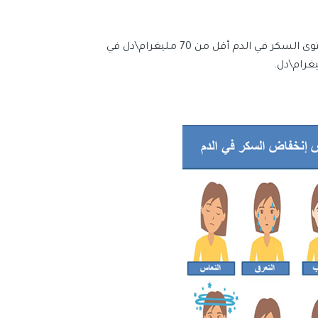
في حال انخفض مستوى السكّر في الدم عن 60 مليغرام\دل، أو كان مستوى السكر في الدم أقل من 70 مليغرام\دل في