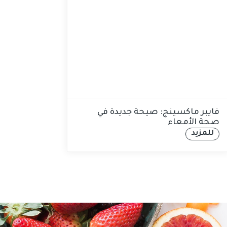
فايبر ماكسينج: صيحة جديدة في
التغذي
صحة الأمعاء
طعامك
للمزيد
للمزي