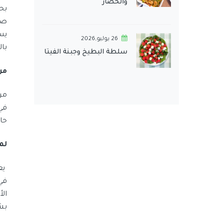
والخضار
صي
26 يوليو,2026
بال
سلطة البطيخ وجبنة الفيتا
من
من
في
حا
لم
يع
في
ال
بش