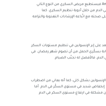
بحسب توصيات جمعية السكري الأمريكية American Diabetic Association فيستطيع مريض السكري من النوع الثاني
الدم من خلال أدوية تنظيم السكري. كما
) الصيام دون وجود خطر على صحته مع اتّباعه الإرشادات التغذوية والتزامه
مد على إبر الإنسولين في تنظيم مستويات السكر
ابة بسكّري الحمل من أن تصوم شهر رمضان. في
دم، فالأفضل له تجنّب الصيام.
 الإنسولين بشكل كلي، كما أنه يعاني من اضطراب
وث إنخفاض شديد في مستوى السكّر في الدم. أما
ون مشكلة في ارتفاع مستوى السكر في الدم