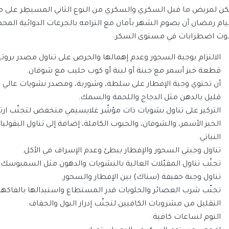
كن لمريض ما قبل السكري والسكري من النوع الثاني المسيطِر عل
ام رمضان أن يصوم الشهر بآمان مع التزامه بالجرعات الدوائية المحددة.
وث اضطرابات في مستوى السكر:
الالتزام بوجبة السحور وعدم إهمالها والحرص على تناول مصدر بروتين
قطعة خبز أسمر مع جبنة أو لبنة أو كوب حليب مع شوفان.
أن تحتوي وجبة الإفطار على سلطة، وشوربة، ومصدر نشويات عالي بال
قليل بالدهن مثل الدجاج واللحمة والسمك.
التركيز على تناول نشويات ذات مؤشّر غلايسيمي منخفض لتجنّب ار
الخبز الأسمر، والشوفان، والحبوب الكاملة، إضافة إلى تناول البقولي
النباتي.
تناول وجبتي السحور والإفطار ببطئ وعدم الإسراف في الأكل.
تجنّب تناول المقبّلات العالية بالنشويات والدهون مثل السمبوسك و
تناول وجبة خفيفة (سناك) بين الإفطار والسحور.
تجنّب شرب العصائر والحلويات قدر المستطاع واستبدالها بالفاكهة
التقليل من مشروبات الكافيين لتجنّب إدرار البول والجفاف.
النوم لساعات كافية.