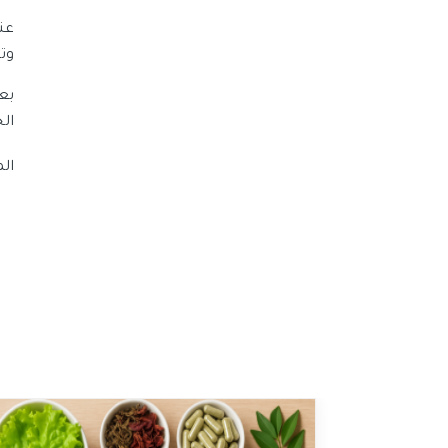
عن
وت
بع
ال
ال