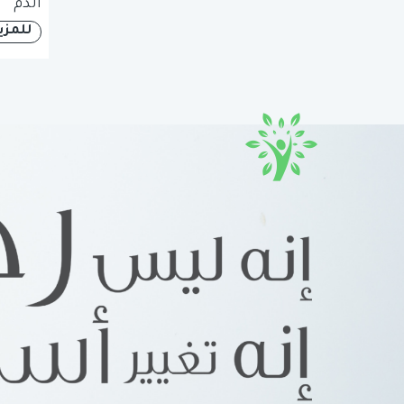
الدم
للمزي