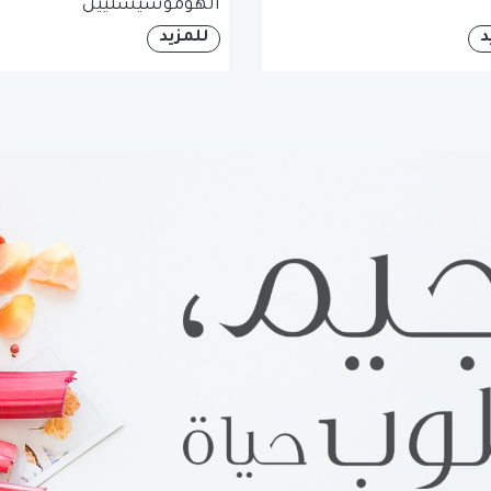
الهوموسيستيين
د
للمزيد