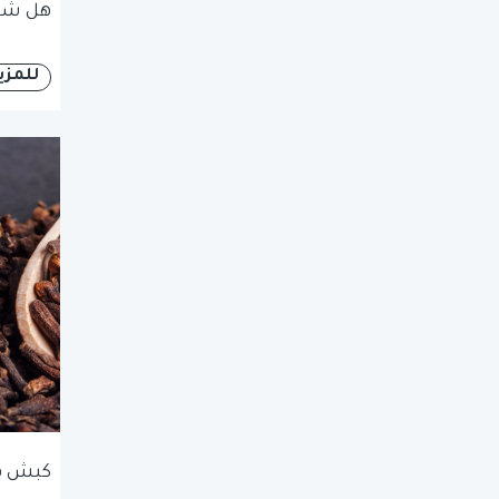
هل شاي
للمزي
كبش ق