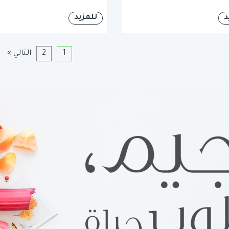
د
للمزيد
1
2
التالي »