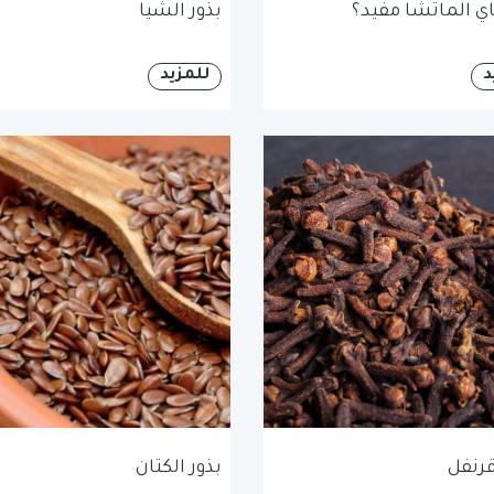
 الماتشا مفيد؟
بذور الشيا
د
للمزيد
رنفل
بذور الكتان