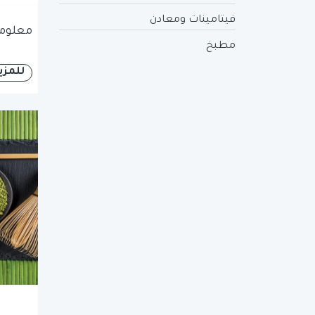
فيتامينات ومعادن
معلوما
مطبخ
للمزي