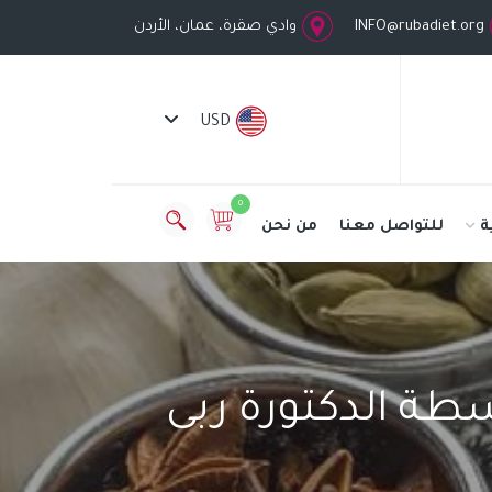
INFO@rubadiet.org
وادي صقرة، عمان، الأردن
USD
0
ة
للتواصل معنا
من نحن
طة الدكتورة ربى