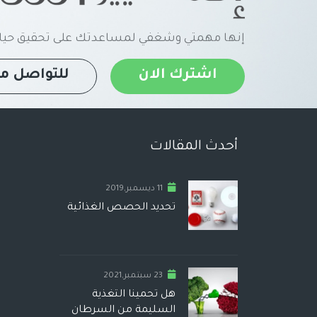
إنها مهمتي وشغفي لمساعدتك على تحقيق حياة
اشترك الان
للتواصل مع
أحدث المقالات
11 ديسمبر,2019
تحديد الحصص الغذائية
23 سبتمبر,2021
هل تحمينا التغذية
السليمة من السرطان