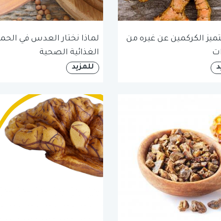
يتميز الكركمين عن غيره من
لماذا نختار العدس في الحمي
ات
الغذائية الصحية
د
للمزيد