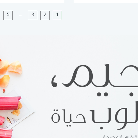
1
2
3
…
5
ا
رفاهية و صحة