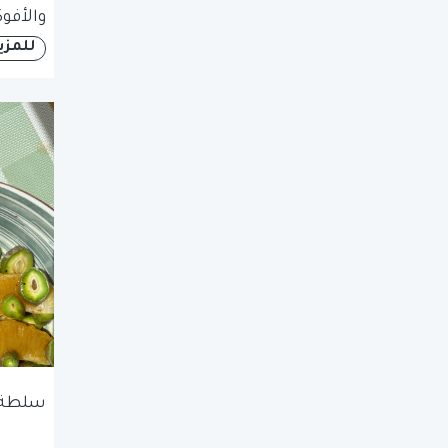
والأفوك
للمزي
سلطة ا