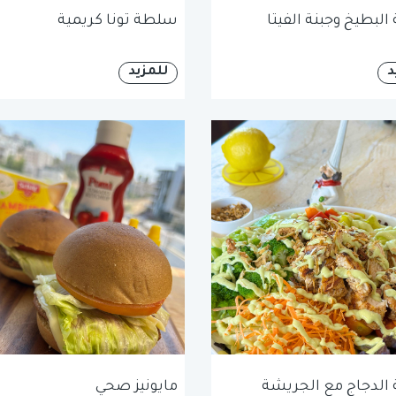
لبطيخ وجبنة الفيتا
سلطة تونا كريمية
د
للمزيد
لدجاج مع الجريشة
مايونيز صحي