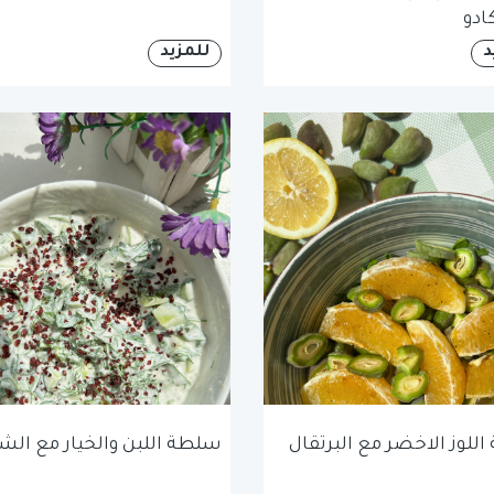
ادو
د
للمزيد
للوز الاخضر مع البرتقال
سلطة اللبن والخيار مع الش