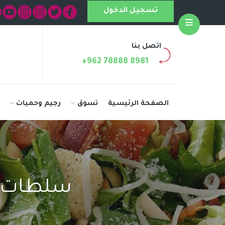
تسجيل الدخول
Open
اتصل بنا
+962 78888 8981
الصفحة الرئيسية
تسوق
رجيم وحميات
سلطات م