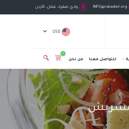
INFO@rubadiet.org
وادي صقرة، عمان، الأردن
USD
0
ة
للتواصل معنا
من نحن
 مشربش