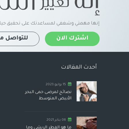
إنها مهمتي وشغفي لمساعدتك على تحقيق حياة
اشترك الان
للتواصل مع
أحدث المقالات
15 يوليو,2023
نصائح لمرضى حمى البحر
الأبيض المتوسط
06 يناير,2021
ما هو الفطر الريشي وما