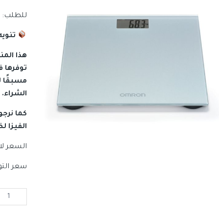
للطلب: 00962790459064
تنويه
هذا الم
توفرها ف
مسبقًا ل
الشراء.
كما نرجو 
الفيزا 
السعر لا
سعر التوصيل من 3-5 
كمية
أومرون