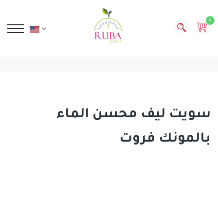
0
سويت ليف محسن الماء
بالمونك فروت