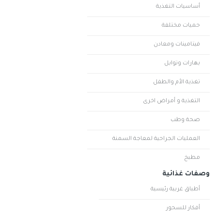
أساسيات التغذية
حميات مختلفة
فيتامينات ومعادن
بهارات وتوابل
تغذية الأم والطفل
التغذية و أمراض اخرى
صحة وطب
العمليات الجراحية لمعاجة السمنة
مطبخ
وصفات غذائية
أطباق غربية رئيسية
أفكار للسحور