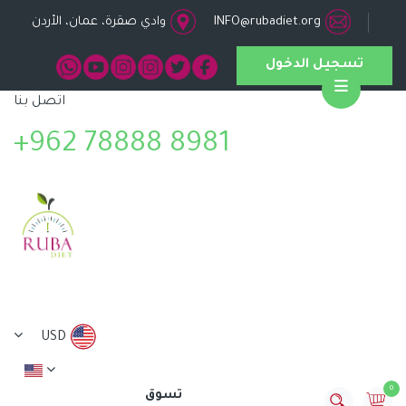
INFO@rubadiet.org
وادي صقرة، عمان، الأردن
تسجيل الدخول
اتصل بنا
Open
+962 78888 8981
USD
0
تسوق