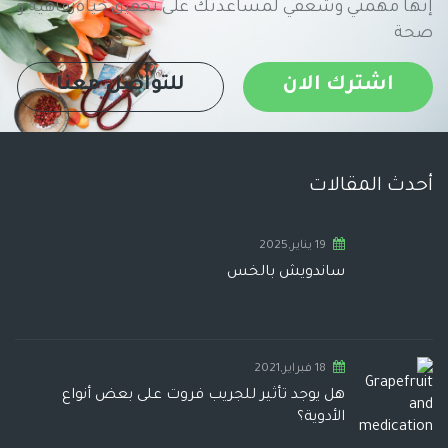
إنها مهمتي وشغفي لمساعدتك على تحقيق حياةرفاهية و
صحة
اشترك الان
للتواصل معنا
أحدث المقالات
19 يناير,2025
ساندويش بالخس
18 فبراير,2021
هل يوجد تأثير للجريب فروت على بعض أنواع
الأدوية؟