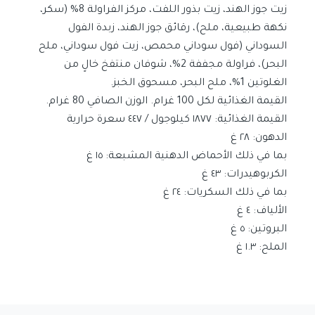
زيت جوز الهند، زيت بذور اللفت، مركز الفراولة 8% (سكر،
نكهة طبيعية، ملح)، رقائق جوز الهند، زبدة الفول
السوداني (فول سوداني محمص، زيت فول سوداني، ملح
البحر)، فراولة مجففة 2%، شوفان منتفخ خالٍ من
الغلوتين 1%، ملح البحر، مسحوق الخبز.
القيمة الغذائية لكل 100 غرام. الوزن الصافي 80 غرام.
القيمة الغذائية: ١٨٧٧ كيلوجول / ٤٤٧ سعرة حرارية
الدهون: ٢٨ غ
بما في ذلك الأحماض الدهنية المشبعة: ١٥ غ
الكربوهيدرات: ٤٣ غ
بما في ذلك السكريات: ٢٤ غ
الألياف: ٤ غ
البروتين: ٥ غ
الملح: ١.٣ غ