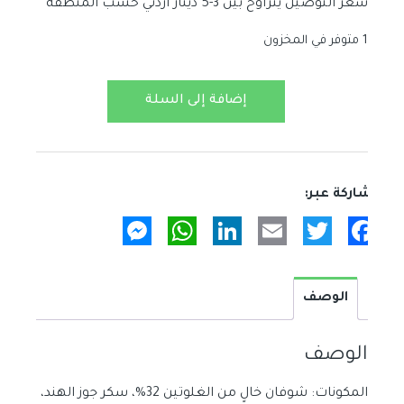
سعر التوصيل يتراوح بين 3-5 دينار اردني حسب المنطقة
1 متوفر في المخزون
كمية
إضافة إلى السلة
كوكيز
الفراولة
والشوفان
خالي
من
Messenger
WhatsApp
LinkedIn
Email
Twitter
Facebook
الجلوتين
الوصف
الوصف
المكونات: شوفان خالٍ من الغلوتين 32%، سكر جوز الهند،