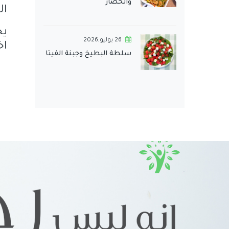
والخضار
ا
يح
26 يوليو,2026
اخ
سلطة البطيخ وجبنة الفيتا