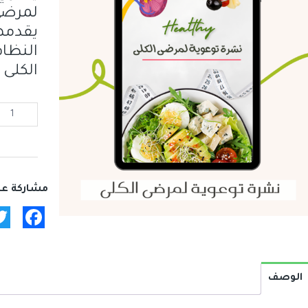
لمرضى
يقدمها
النظا
الكلى
كمية
نشرة
توعوية
لمرضى
الكلى
ebook
الوصف