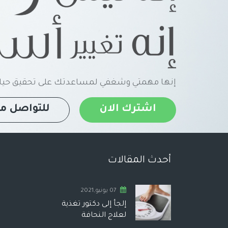
إنها مهمتي وشغفي لمساعدتك على تحقيق حياة
اشترك الان
للتواصل مع
أحدث المقالات
07 يونيو,2021
إلجأ إلى دكتور تغذية
لعلاج النحافة