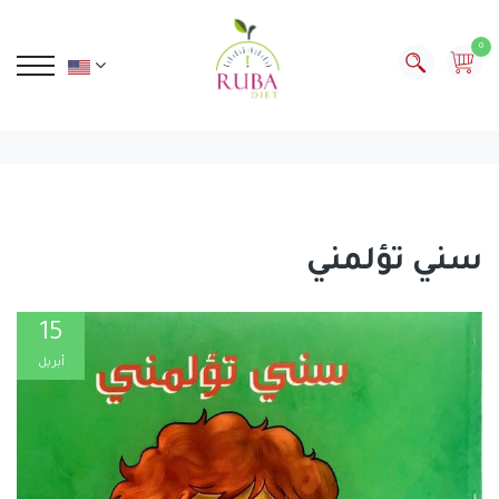
0
سني تؤلمني
15
أبريل