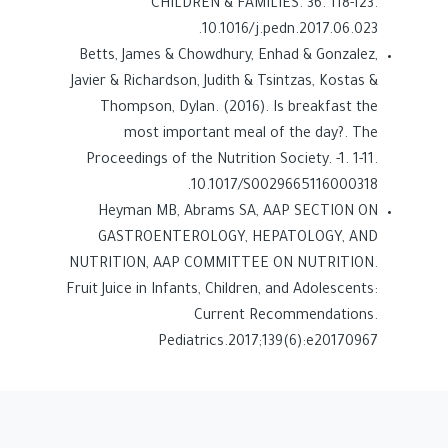
CHILDREN & FAMILIES. 36. 118-123.
10.1016/j.pedn.2017.06.023.
Betts, James & Chowdhury, Enhad & Gonzalez,
Javier & Richardson, Judith & Tsintzas, Kostas &
Thompson, Dylan. (2016). Is breakfast the
most important meal of the day?. The
Proceedings of the Nutrition Society. -1. 1-11.
10.1017/S0029665116000318.
Heyman MB, Abrams SA, AAP SECTION ON
GASTROENTEROLOGY, HEPATOLOGY, AND
NUTRITION, AAP COMMITTEE ON NUTRITION.
Fruit Juice in Infants, Children, and Adolescents:
Current Recommendations.
Pediatrics.2017;139(6):e20170967