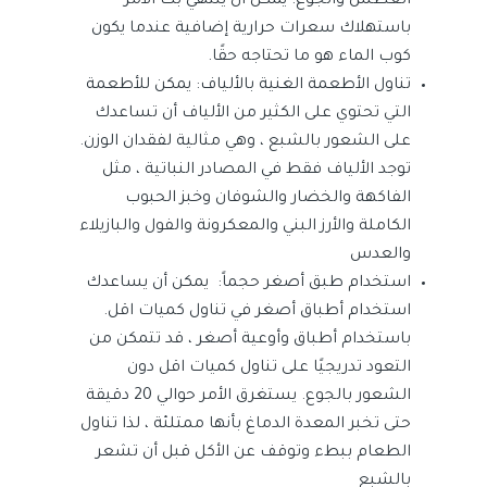
العطش والجوع. يمكن أن ينتهي بك الأمر
باستهلاك سعرات حرارية إضافية عندما يكون
كوب الماء هو ما تحتاجه حقًا.
تناول الأطعمة الغنية بالألياف: يمكن للأطعمة
التي تحتوي على الكثير من الألياف أن تساعدك
على الشعور بالشبع ، وهي مثالية لفقدان الوزن.
توجد الألياف فقط في المصادر النباتية ، مثل
الفاكهة والخضار والشوفان وخبز الحبوب
الكاملة والأرز البني والمعكرونة والفول والبازيلاء
والعدس
استخدام طبق أصغر حجماً: يمكن أن يساعدك
استخدام أطباق أصغر في تناول كميات اقل.
باستخدام أطباق وأوعية أصغر ، قد تتمكن من
التعود تدريجيًا على تناول كميات اقل دون
الشعور بالجوع. يستغرق الأمر حوالي 20 دقيقة
حتى تخبر المعدة الدماغ بأنها ممتلئة ، لذا تناول
الطعام ببطء وتوقف عن الأكل قبل أن تشعر
بالشبع