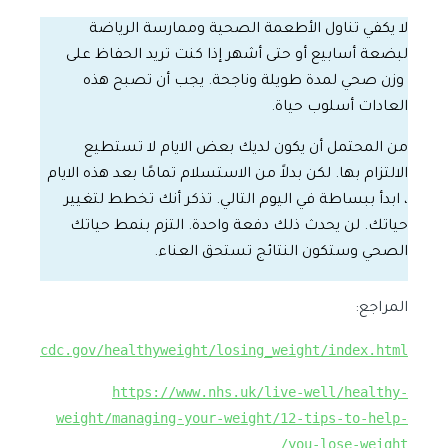
لا يكفي تناول الأطعمة الصحية وممارسة الرياضة
لبضعة أسابيع أو حتى أشهر إذا كنت تريد الحفاظ على
وزن صحي لمدة طويلة وناجحة. يجب أن تصبح هذه
العادات أسلوب حياة.
من المحتمل أن يكون لديك بعض الايام لا تستطيع
الالتزام بها. لكن بدلاً من الاستسلام تمامًا بعد هذه الايام
، ابدأ ببساطة في اليوم التالي. تذكر أنك تخطط لتغيير
حياتك. لن يحدث ذلك دفعة واحدة. التزم بنمط حياتك
الصحي وستكون النتائج تستحق العناء.
المراجع:
/www.cdc.gov/healthyweight/losing_weight/index.html
https://www.nhs.uk/live-well/healthy-
weight/managing-your-weight/12-tips-to-help-
you-lose-weight/