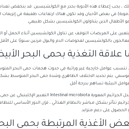
لك ، يجب إعطاء هذه الأدوية بحذر مع الكولشيسين. قد ينخفض ​​تعداد ا
دموية) في بعض الأحيان وقد تكون هناك ارتفاعات طفيفة في إنزيمات الك
مو الأطفال الذين يتناولون الكولشيسين بشكل طبيعي.
 يتعين على المريضات التوقف عن تناول الكولشيسين أثناء الحمل أو 
معالجون بالكولشيسين لفحوصات الدم والبول مرتين سنويًا على الأقل.
ا علاقة التغذية بحمى البحر الأ
 تتسبب عوامل خارجية غير وراثية في حدوث هجمات حمى البحر المتوسط ​
عوامل البيئية تساهم بدرجة أقل.
تعدل الجراثيم المعوية ntestinal microbiota
جراثيم تتأثر بشكل مباشر بالنظام الغذائي ، فإن الدور الأساسي للنظا
 الحصول على دعم متزايد.
عض الأغذية المرتبطة بحمى البح