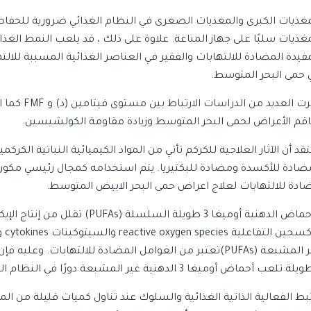
مغذيات الكبرى والمغذيات الصغرى في النظام الغذائي ضرورية للحفاظ 
مغذيات سلبًا على جهاز المناعة. علاوة على ذلك ، قد يلعب النمط الغذ
مفيدة المضادة للالتهابات والفقير في العناصر الغذائية المسببة للالت
 حمى البحر المتوسط.
ذكرت العديد
اقم الأعراض لحمى البحر المتوسط ​​وزيادة مقاومة الكولشيسين.
قد أن الآثار العلاجية للكركم تأتي من المواد الكيميائية النباتية ال
ضادة للأكسدة ومضادة للبكتيريا. يتم استخدامه كمجال رئيسي مكون م
ادة للالتهابات لعلاج اعراض حمى البحر الابيض المتوسط.
غير المشبعة (PUFAs)تعتبر من العوامل المضادة للالتهابات. 
 تلعب أحماض أوميغا 3 الدهنية غير المشبعة دورًا في النظام الغذائي المضاد للالتهابات
تبط الفعالية الذاتية الغذائية والسلوك عند تناول كميات قليلة من ال