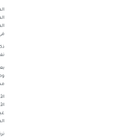
ال
ال
ال
في
تف
يعت
وم
مض
الطويلة
تر