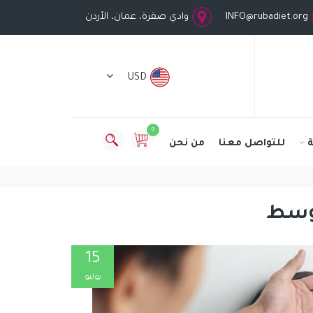
INFO@rubadiet.org
وادي صقرة، عمان، الأردن
USD
0
للتواصل معنا
من نحن
توسط
15
يوليو