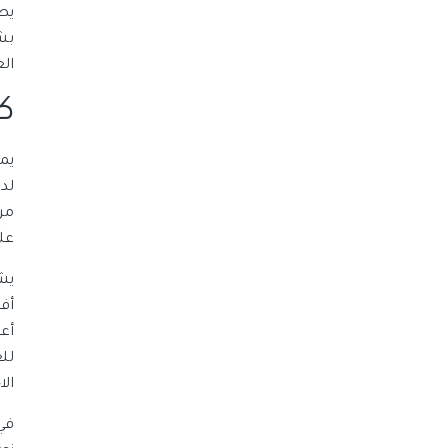
بش
ال
ك
يم
مر
عل
يش
أفر
أع
لل
الا