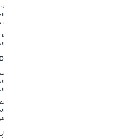
لذ
ال
ين
لا
ال
م
قد
ال
ال
هو
ب