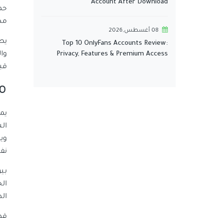
Account After Download
مص
08 أغسطس,2026
يص
Top 10 OnlyFans Accounts Review:
Privacy, Features & Premium Access
قبل 
م
يم
ال
وي
نف
بي
ال
الط
قد