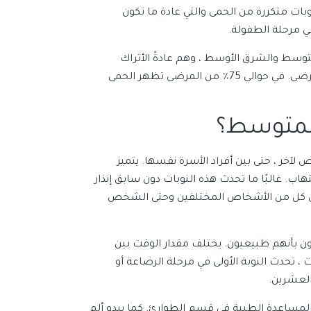
هي اضطراب وراثي يسبب نوبات متكررة من الحمى والتي عادة ما تكون
في مرحلة الطفولة.
ط ​​والشرق الأوسط ، وهم عادةً الأتراك
والعرب والأرمن. تبدأ نوبات FMF قبل سن 20 عامًا في حوالي 90٪ من المرضى. في حوالي 75٪ من المرضى تظهر الحمى
المتوسط؟
خر ، حتى بين أفراد الأسرة نفسها. يتميز
اب. غالبًا ما تحدث هذه النوبات دون سابق إنذار
في كل من الأشخاص المختلفين وحتى الشخص
رون بأنهم طبيعيون. يختلف مقدار الوقت بين
، تحدث النوبة الأولى في مرحلة الرضاعة أو
 العشرين.
المساعدة الطبية في قسم الطوارئ. كما يبدو ألم