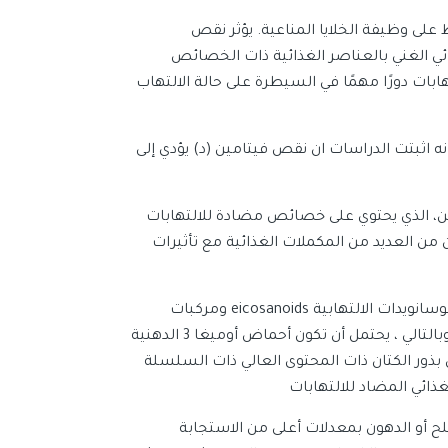
على وظيفة الخلايا المناعية. يؤثر نقص
ائي الغني بالعناصر الغذائية ذات الخصائص
هابات دورًا مهمًا في السيطرة على حالة الالتهاب
 من الدراسات الارتباط بين مستوى فيتامين (د) و FMF كما انه اثبتت الدراسات ان نقص فيتامين (د) يؤدي إلى
كركمين، الذي يحتوي على خصائص مضادة للالتهابات
ن العديد من المكملات الغذائية مع تأثيرات
الأحماض الدهنية أوميغا 3 طويلة السلسلة (PUFAs) تقلل من إنتاج الإيكوسانويدات الالتهابية eicosanoids ومركبات
الأكسجين التفاعلية reactive oxygen species والسيتوكينات cytokines وبالتالي ، يحتمل أن تكون أحماض أوميغا 3 الدهنية
وعليه فإن بذور الكتان ذات المحتوى العالي ذات السلسلة
ملح أو الدهون بمعدلات أعلى من الاستجابة