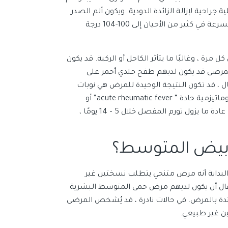
راحية لإزالة الزائدة الدودية. ويكون ألم الصدر
شديدًا بحيث يصعب التنفس بعمق. كما ويمكن أن ترتفع درجات الحرارة بسرعة في كثير من الأحيان إلى 100-104 درجة
رة ، وغالبًا ما يتأثر الكاحل أو الركبة. قد يكون
لمرضى قد يكون لديهم طفح جلدي أحمر على
 ، قد تكون النتيجة الوحيدة للمرض هي نوبات
من آلام المفاصل وتورمها ، والتي يمكن تشخيصها خطأ على أنها حمى روماتيزمية حادة ” acute rheumatic fever” أو
التهاب المفاصل الشبابي مجهول السبب “juvenile idiopathic arthritis”. عادة ما يزول تورم المفصل خلال 5 – 14 يومًا ،
أبيض المتوسط​؟
ين MEFV. بينما كان يُعتقد في البداية أنه مرض متنحي يتطلب نسختين غير
– يمكن للأطفال أن يكون لديهم مرض حمى المتوسط ​​البشرية
ممتدة بالمرض. في حالات نادرة ، قد يُشخص المرضى
ن غير طبيعي.