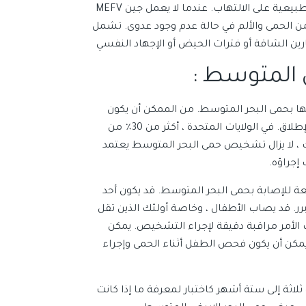
يصنع جين MEFV بروتينًا يسمى pyrin. يلعب البيرين دورًا في السيطرة الطبيعية على الالتهاب. عندما لا يعمل جين MEFV
ن الحمى والألم في حالة عدم وجود عدوى. تشمل
ارين الشاقة أو فترات الحيض أو الإجهاد النفسي
لمتوسط ​​:
يها بحمى البحر المتوسط. من الممكن أن يكون
لديك حمى البحر المتوسط ​​وخلل في جين واحد فقط أو لا يوجد خلل على الإطلاق. في الولايات المتحدة ، أكثر من 30٪ من
، لا يزال تشخيص حمى البحر المتوسط ​​يعتمد
إجراؤه.
ة للإصابة بحمى البحر المتوسط. قد يكون أحد
مبرر. قد يصاب الأطفال ، وخاصة أولئك الذين تقل
الأمر مراقبة دقيقة لإجراء التشخيص. يمكن
يمكن أن يكون فحص الطفل أثناء الحمى وإجراء
ت ، يتم إعطاء دواء يسمى كولشيسين colchicine ، لمدة ثلاثة إلى ستة أشهر كاختبار لمعرفة ما إذا كانت