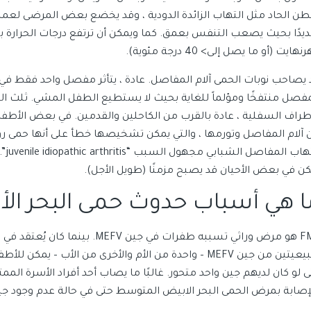
بطن الحاد مثل التهاب الزائدة الدودية ، وقد يخضع بعض المرضى لعملية ج
هايت (أو ما يصل إلى> 40 درجة مئوية).
يصاحب نوبات الحمى آلام المفاصل. عادة ، يتأثر مفصل واحد فقط في كل م
مفصل منتفخًا ومؤلماً للغاية بحيث لا يستطيع الطفل المشي. ثلث ا
أطراف السفلية ، عادة بالقرب من الكاحلين والقدمين. في بعض الأطفال
كن في بعض الأحيان قد يصبح مزمنًا (طويل الأجل).
ا هي أسباب حدوث حمى البحر ال
FMF هو مرض وراثي تسببه طفرات في ج
طبيعيتين من جين MEFV – واحدة من الأم والأخرى من الأب 
ى لو كان لديهم جين واحد متحور. غالبًا ما يصاب أحد أفراد الأسرة ال
لإصابة بمرض الحمى البحر الابيض المتوسط حتى في حالة عدم وجود جي