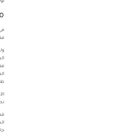
نو
م
فق
ول
الي
فق
ال
طب
الآ
تح
قد 
ال
خا