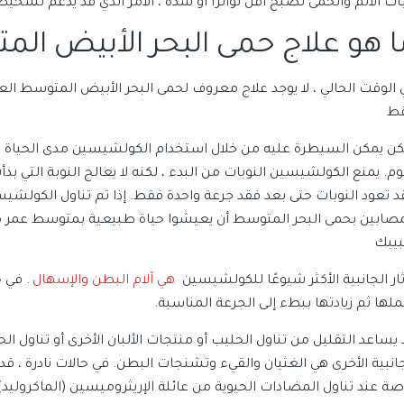
بات الألم والحمى تصبح أقل تواتراً أو شدة ، الأمر الذي قد يدعم ت
ا هو علاج حمى البحر الأبيض ال
ط
كن يمكن السيطرة عليه من خلال استخدام الكولشيسين مدى الحياة ، و
وم. يمنع الكولشيسين النوبات من البدء ، لكنه لا يعالج النوبة التي بد
د تعود النوبات حتى بعد فقد جرعة واحدة فقط. إذا تم تناول الكولشي
مصابين بحمى البحر المتوسط ​​أن يعيشوا حياة طبيعية بمتوسط ​​عمر م
يبك
ثار الجانبية الأكثر شيوعًا للكولشيسين
هي آلام البطن والإسهال
. في 
ملها ثم زيادتها ببطء إلى الجرعة المناسبة.
يساعد التقليل من تناول الحليب أو منتجات الألبان الأخرى أو تناول الحل
جانبية الأخرى هي الغثيان والقيء وتشنجات البطن. في حالات نادرة
صة عند تناول المضادات الحيوية من عائلة الإريثروميسين (الماكروليد) 