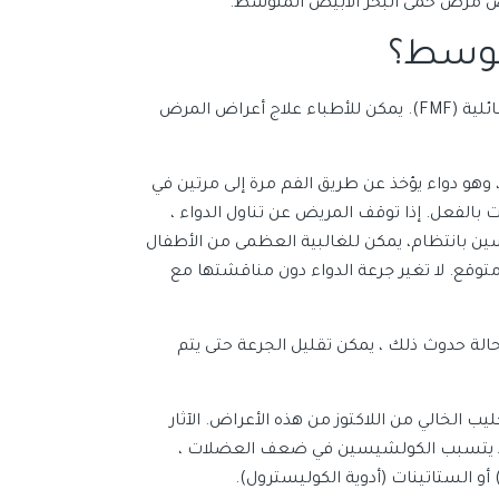
شخيص مرض حمى البحر الابيض المتوسط.
متوسط؟
في الوقت الحالي ، لا يوجد علاج معروف لحمى البحر الأبيض المتوسط ​​العائلية (FMF). يمكن للأطباء علاج أعراض المرض
هو دواء يؤخذ عن طريق الفم مرة إلى مرتين في
أت بالفعل. إذا توقف المريض عن تناول الدواء ،
سين بانتظام، يمكن للغالبية العظمى من الأطفال
توقع. لا تغير جرعة الدواء دون مناقشتها مع
حالة حدوث ذلك ، يمكن تقليل الجرعة حتى يتم
يب الخالي من اللاكتوز من هذه الأعراض. الآثار
 ، قد يتسبب الكولشيسين في ضعف العضلات ،
أو الستاتينات (أدوية الكوليسترول).