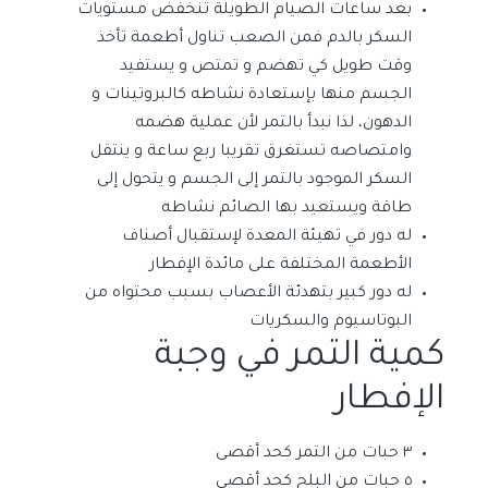
بعد ساعات الصيام الطويلة تنخفض مستويات
السكر بالدم فمن الصعب تناول أطعمة تأخذ
وقت طويل كي تهضم و تمتص و يستفيد
الجسم منها بإستعادة نشاطه كالبروتينات و
الدهون، لذا نبدأ بالتمر لأن عملية هضمه
وامتصاصه تستغرق تقريبا ربع ساعة و ينتقل
السكر الموجود بالتمر إلى الجسم و يتحول إلى
طاقة ويستعيد بها الصائم نشاطه
له دور في تهيئة المعدة لإستقبال أصناف
الأطعمة المختلفة على مائدة الإفطار
له دور كبير بتهدئة الأعصاب بسبب محتواه من
البوتاسيوم والسكريات
كمية التمر في وجبة
الإفطار
٣ حبات من التمر كحد أقصى
٥ حبات من البلح كحد أقصى